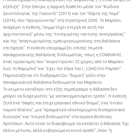
εξέλιξη”. Στην ήπειρο, η Αφρική διαθέτει μέσα: τον “Κώδικα
Δεοντολογίας της Γιαουντέ” (2013) και τον “Χάρτη της Λομέ”
(2016), που “αγκυρώνονται” στη στρατηγική 2050. Το Μαρόκο,
αναφέρει η έκθεση, “συμμετέχει ενεργά σε αυτή την
αρχιτεκτονική” μέσω της “ενισχυμένης ναυτικής συνεργασίας”
και της “αναγνωρισμένης εμπειρογνωμοσύνης στη θαλάσσια
επιτήρηση”. Η έκθεση υπογραμμίζει επίσης τα μέσα
παναφρικανικής θαλάσσιας διπλωματίας, όπως η COMHAFAT,
ένας οργανισμός που “συγκεντρώνει 22 χώρες από το Μαρόκο
έως τη Ναμίμπια” και “έχει την έδρα του (…) [est] στο Ραμπάτ”.
Παρουσιάζεται ότι διαδραματίζει “δομικό” ρόλο στην
παναφρικανική θαλάσσια διπλωματία του Μαρόκου
Το κείμενο καταλήγει στο εξής συμπέρασμα: η θάλασσα δεν
μπορεί να διαχειριστεί “με κατακερματισμένο τρόπο”. Η έκθεση
ζητά ένα “σαφές και επιχειρησιακό εθνικό δόγμα”, ένα “ενιαίο
νομικό πλαίσιο”, μια “πραγματικά ολοκληρωμένη διυπηρεσιακή
διοίκηση” και “ενεργή διπλωματία” στα όργανα θέσπισης
προτύπων. Αυτό είναι το διακύβευμα: να καταστεί η θάλασσα “όχι
πλέον μέτωπο, αλλά κυβερνώμενο κοινό αγαθό”, όπου “η