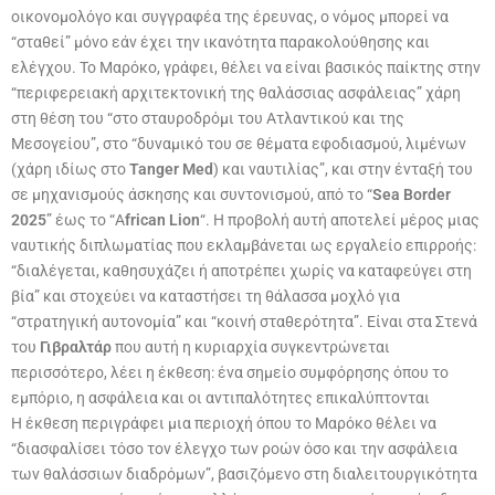
οικονομολόγο και συγγραφέα της έρευνας, ο νόμος μπορεί να
“σταθεί” μόνο εάν έχει την ικανότητα παρακολούθησης και
ελέγχου. Το Μαρόκο, γράφει, θέλει να είναι βασικός παίκτης στην
“περιφερειακή αρχιτεκτονική της θαλάσσιας ασφάλειας” χάρη
στη θέση του “στο σταυροδρόμι του Ατλαντικού και της
Μεσογείου”, στο “δυναμικό του σε θέματα εφοδιασμού, λιμένων
(χάρη ιδίως στο
Tanger Med
) και ναυτιλίας”, και στην ένταξή του
σε μηχανισμούς άσκησης και συντονισμού, από το “
Sea Border
2025
” έως το “A
frican Lion
“. Η προβολή αυτή αποτελεί μέρος μιας
ναυτικής διπλωματίας που εκλαμβάνεται ως εργαλείο επιρροής:
“διαλέγεται, καθησυχάζει ή αποτρέπει χωρίς να καταφεύγει στη
βία” και στοχεύει να καταστήσει τη θάλασσα μοχλό για
“στρατηγική αυτονομία” και “κοινή σταθερότητα”. Είναι στα Στενά
του
Γιβραλτάρ
που αυτή η κυριαρχία συγκεντρώνεται
περισσότερο, λέει η έκθεση: ένα σημείο συμφόρησης όπου το
εμπόριο, η ασφάλεια και οι αντιπαλότητες επικαλύπτονται
Η έκθεση περιγράφει μια περιοχή όπου το Μαρόκο θέλει να
“διασφαλίσει τόσο τον έλεγχο των ροών όσο και την ασφάλεια
των θαλάσσιων διαδρόμων”, βασιζόμενο στη διαλειτουργικότητα