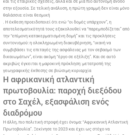
και τις εταιρικές σχέσεις, αλλά και σε μια πιο αυτόνομη άνοδο
στην εξουσία. Σε τελική ανάλυση, η πρώτη γραμμή δεν είναι μόνο
θαλάσσια: είναι θεσμική
. Η έκθεση προειδοποιεί ότι ενώ “οι δομές υπάρχουν”, η
αποτελεσματικότητά τους εξακολουθεί να “παρεμποδίζεται” από
την “επίμονη κατακερματισμένη δομή” και τις προκλήσεις
συντονισμού: η ολοκληρωμένη διακυβέρνηση, “ικανή να
συμβιβάσει τις επιταγές της ασφάλειας με τον σεβασμό των
δικαιωμάτων”, είναι ακόμη “έργο σε εξέλιξη”. Και σε αυτό
ακριβώς έγκειται η μαροκινή πρόκληση: μετατροπή της
γεωγραφικής έκθεσης σε βιώσιμη κυριαρχία
Η αφρικανική ατλαντική
πρωτοβουλία: παροχή διεξόδου
στο Σαχέλ, εξασφάλιση ενός
διαδρόμου
Η άλλη, πιο πολιτική στροφή έχει όνομα: “Αφρικανική Ατλαντική
Πρωτοβουλία”. Ξεκίνησε το 2023 και έχει ως στόχο να