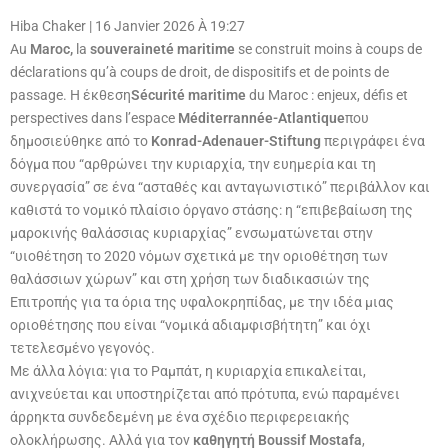
Hiba Chaker
|
16 Janvier 2026 À 19:27
Au
Maroc,
la
souveraineté maritime
se construit moins à coups de
déclarations qu’à coups de droit, de dispositifs et de points de
passage. Η έκθεση
Sécurité maritime
du Maroc : enjeux, défis et
perspectives dans l’espace
Méditerrannée-Atlantique
που
δημοσιεύθηκε από το
Konrad-Adenauer-Stiftung
περιγράφει ένα
δόγμα που “αρθρώνει την κυριαρχία, την ευημερία και τη
συνεργασία” σε ένα “ασταθές και ανταγωνιστικό” περιβάλλον και
καθιστά το νομικό πλαίσιο όργανο στάσης: η “επιβεβαίωση της
μαροκινής θαλάσσιας κυριαρχίας” ενσωματώνεται στην
“υιοθέτηση το 2020 νόμων σχετικά με την οριοθέτηση των
θαλάσσιων χώρων” και στη χρήση των διαδικασιών της
Επιτροπής για τα όρια της υφαλοκρηπίδας, με την ιδέα μιας
οριοθέτησης που είναι “νομικά αδιαμφισβήτητη” και όχι
τετελεσμένο γεγονός.
Με άλλα λόγια: για το Ραμπάτ, η κυριαρχία επικαλείται,
ανιχνεύεται και υποστηρίζεται από πρότυπα, ενώ παραμένει
άρρηκτα συνδεδεμένη με ένα σχέδιο περιφερειακής
ολοκλήρωσης. Αλλά για τον
καθηγητή Boussif Mostafa
,