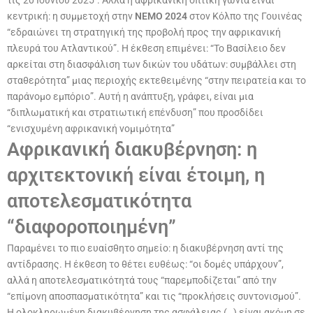
τις 20 Ιουνίου 2025″. Αλλά η αφρικανική οπτική γωνία είναι
κεντρική: η συμμετοχή στην
NEMO 2024
στον Κόλπο της Γουινέας
“εδραιώνει τη στρατηγική της προβολή προς την αφρικανική
πλευρά του Ατλαντικού”. Η έκθεση επιμένει: “Το Βασίλειο δεν
αρκείται στη διασφάλιση των δικών του υδάτων: συμβάλλει στη
σταθερότητα” μιας περιοχής εκτεθειμένης “στην πειρατεία και το
παράνομο εμπόριο”. Αυτή η ανάπτυξη, γράφει, είναι μια
“διπλωματική και στρατιωτική επένδυση” που προσδίδει
“ενισχυμένη αφρικανική νομιμότητα”
Αφρικανική διακυβέρνηση: η
αρχιτεκτονική είναι έτοιμη, η
αποτελεσματικότητα
“διαφοροποιημένη”
Παραμένει το πιο ευαίσθητο σημείο: η διακυβέρνηση αντί της
αντίδρασης. Η έκθεση το θέτει ευθέως: “οι δομές υπάρχουν”,
αλλά η αποτελεσματικότητά τους “παρεμποδίζεται” από την
“επίμονη αποσπασματικότητα” και τις “προκλήσεις συντονισμού”.
Η ολοκληρωμένη διακυβέρνηση της ασφάλειας (…) είναι ακόμη σε