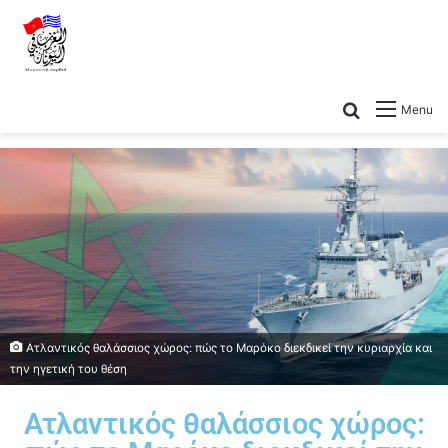
Menu
Ατλαντικός θαλάσσιος χώρος: πώς το Μαρόκο διεκδικεί την κυριαρχία και
την ηγετική του θέση
Ατλαντικός θαλάσσιος χώρος: