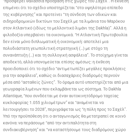
“προσφέρει θαλάσσια πρόσβαση στις χώρες του Σαχέλ”. Η έκθεση
επιμένει ότι το σχέδιο υποστηρίζεται “στο υψηλότερο επίπεδο
της κυβέρνησης” και προτείνει “τη σύνδεση των οδικών και
σιδηροδρομικών δικτύων του Σαχέλ με τα λιμάνια του Μαρόκου
στον Ατλαντικό (ιδίως το μελλοντικό λιμάνι της Dakhla)”. Αλλά η
φιλοδοξία υπερβαίνει τα οικονομικά. “Η Ατλαντική Πρωτοβουλία
δεν είναι μόνο διπλωματική ή οικονομική: αποτελεί μια
πολυδιάστατη γεωπολιτική στρατηγική (…) με στόχο τη
συνανάπτυξη (…) και τη συλλογική ασφάλεια”. Το στοίχημα γίνεται
αποδεκτό, αλλά υπονομεύεται επίσης αμέσως: η έκθεση
προειδοποιεί ότι το σχέδιο “αντιμετωπίζει μεγάλες προκλήσεις
για την ασφάλεια”, καθώς οι διασαχάριες διαδρομές περνούν
μέσα από “ασταθείς ζώνες”. Το όραμα αυτό υποστηρίζεται από μια
γεωγραφία λιμένων που εκλαμβάνεται ως σύστημα. Το Dakhla
Atlantique, “που συνδέεται με έναν αυτοκινητόδρομο ταχείας
κυκλοφορίας 1.055 χιλιομέτρων” και “αναμένεται να
λειτουργήσει το 2028”, περιγράφεται ως “η πύλη προς το Σαχέλ”.
Υπό την προϋπόθεση ότι ο ανταγωνισμός θα μετατραπεί σε κοινό
κανόνα: να περάσουμε “από την αντιπαλότητα στη
συνδιακυβέρνηση” και “να καταστήσουμε τους διαδρόμους χώρο