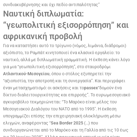
συνδιακυβέρνησης και όχι πεδίο αντιπαλότητας”
Ναυτική διπλωματία:
“γεωπολιτική εξισορρόπηση” και
αφρικανική προβολή
Για να καταστήσει αυτό το τρίγωνο (νόμος, λιμάνια, διάδρομοι)
αξιόπιστο, το Ραμπάτ κινητοποιεί ένα κλασικό εργαλείο: το
ναυτικό, αλλά με διπλωματική γραμματική. Η έκθεση κάνει λόγο
για μια “γεωπολιτική εξισορρόπηση”, στο σταυροδρόμι
Ατλαντικού-Μεσογείου
, όπου ο στόλος εξυπηρετεί την
“αξιοπιστία, την αποτροπή και τη συνεργασία”. Και περιγράφει
έναν μετασχηματισμό: οι ασκήσεις και το
passex
“δομούν ένα
δίκτυο διαλειτουργικότητας και επιρροής”. Το ευρωμεσογειακό
αγκυροβόλιο τεκμηριώνεται: “Το Μαρόκο είναι μέλος του
Μεσογειακού Διαλόγου του ΝΑΤΟ
από το 1995″. Η έκθεση
υπογραμμίζει επίσης την επιχειρησιακή ολοκλήρωση μέσω
ελιγμών, αναφέροντας “
Sea Border 2025
(…) που
συνδιοργανώνεται από το Μαρόκο και τη Γαλλία από τις 10 έως