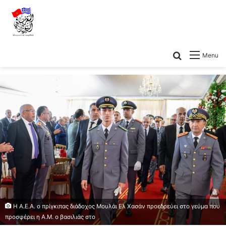
Menu
Η Α.Ε.Α. ο πρίγκιπας διάδοχος Μουλάι Ελ Χασάν προεδρεύει στο γεύμα που
προσφέρει η Α.Μ. ο βασιλιάς στο