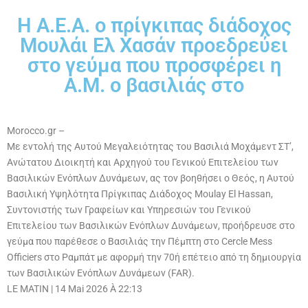
Η Α.Ε.Α. ο πρίγκιπας διάδοχος
Μουλάι Ελ Χασάν προεδρεύει
στο γεύμα που προσφέρει η
Α.Μ. ο βασιλιάς στο
Morocco.gr –
Με εντολή της Αυτού Μεγαλειότητας του Βασιλιά Μοχάμεντ ΣΤ’,
Ανώτατου Διοικητή και Αρχηγού του Γενικού Επιτελείου των
Βασιλικών Ενόπλων Δυνάμεων, ας τον βοηθήσει ο Θεός, η Αυτού
Βασιλική Υψηλότητα Πρίγκιπας Διάδοχος Moulay El Hassan,
Συντονιστής των Γραφείων και Υπηρεσιών του Γενικού
Επιτελείου των Βασιλικών Ενόπλων Δυνάμεων, προήδρευσε στο
γεύμα που παρέθεσε ο Βασιλιάς την Πέμπτη στο Cercle Mess
Officiers στο Ραμπάτ με αφορμή την 70ή επέτειο από τη δημιουργία
των Βασιλικών Ενόπλων Δυνάμεων (FAR).
LE MATIN
|
14 Mai 2026 À 22:13