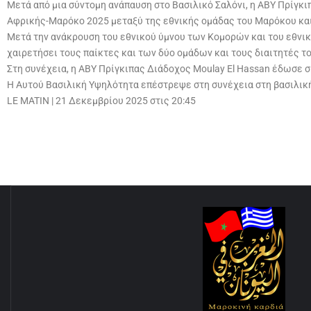
Μετά από μια σύντομη ανάπαυση στο Βασιλικό Σαλόνι, η ΑΒΥ Πρίγκ
Αφρικής-Μαρόκο 2025 μεταξύ της εθνικής ομάδας του Μαρόκου και
Μετά την ανάκρουση του εθνικού ύμνου των Κομορών και του εθνικ
χαιρετήσει τους παίκτες και των δύο ομάδων και τους διαιτητές τ
Στη συνέχεια, η ΑΒΥ Πρίγκιπας Διάδοχος Moulay El Hassan έδωσε 
Η Αυτού Βασιλική Υψηλότητα επέστρεψε στη συνέχεια στη βασιλική 
LE MATIN
|
21 Δεκεμβρίου 2025 στις 20:45