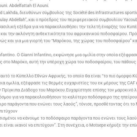
ni. Abdelfattah El Aouni.
d Lakhda, διευθύνων σύμβουλος της Société des infrastructures sporti
Moulay Abdellah”, και ο πρόεδρος του περιφερειακού συμβουλίου Yacou
βασιλική εξέδρα για να παρακολουθήσει την τελετή έναρξης του Κυ
α και την ακλόνητη ανθεκτικότητα του αφρικανικού ποδοσφαίρου. Πρ
καθώς και για μια γιορτή του “Μαρόκου, της χώρας του ποδοσφαίρου” 
nfantino. Ο Gianni Infantino, εκφώνησε μια ομιλία στην οποία εξέφρ
ας στο Μαρόκο, αυτή την υπέροχη χώρα του ποδοσφαίρου, του πάθους κ
αυτό το Κύπελλο Εθνών Αφρικής, το οποίο θα είναι “το πιο όμορφο Κ
μοια ομιλία, εξέφρασε τις θερμές ευχαριστίες του εκ μέρους της C
τον Πρίγκιπα Διάδοχο του Μαρόκου.Ευχαρίστησε επίσης τον μαροκινό λ
όσμου για να παρακολουθήσουν το καλύτερο ποδόσφαιρο της ηπείρου
ρο παράγοντα που ενώνει τους λαούς”, τόνισε, προσθέτοντας ότι το 
επιτύχουν
φασισμένοι να κάνουμε το ποδόσφαιρο παράγοντα που ενώνει τους λαού
ι είναι ικανοί να επιτύχουν”. Στη συνέχεια, ο Motsepe κήρυξε την 