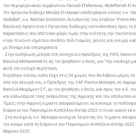
του περιφερειακού συμβουλίου Yacoub El Mansour, Abdelfattah El Aou
Τον πρίγκιπα διάδοχο Moulay El Hassan υποδέχθηκαν επίσης ο κ. Sai
Abdellah”, ο κ. Mattias Grafström, διευθυντής του σταδίου “Prince 
Βασιλική Υψηλότητα ο Πρίγκιπας διάδοχος κατευθύνθηκε προς τη 
παραστάσεις που απέτισαν φόρο τιμής στην ενότητα, την ταυτότητ
είναι το κοινό νήμα που συνδέει πολιτισμούς, γενιές και όνειρα, 
με δύναμη και υπερηφάνεια
. Στην εκδήλωση μίλησε στη συνέχεια ο πρόεδρος της FIFA, Gianni I
Βασιλιά Mohammed VI, ας τον βοηθήσει ο Θεός, για “την υποδοχή μ
αυτή την ευτυχή περίσταση.
Ευχήθηκε επίσης καλή τύχη στις 24 χώρες που θα λάβουν μέρος σε 
Από την πλευρά του, ο Πρόεδρος της CAF Patrice Motsepe, σε παρό
Βασιλιά Μοχάμεντ ΣΤ’, ας τον βοηθήσει ο Θεός, και προς την Α.Ε. 
και καλωσόρισε τους ανθρώπους της Αφρικής και του υπόλοιπου κ
“Εμείς στην Αφρική είμαστε αποφασισμένοι να κάνουμε το ποδόσφαι
διάρκεια του Παγκοσμίου Κυπέλλου Κατάρ-2022 τι είναι ικανοί να 
. Στη συνέχεια, ο κ. Motsepe συνέχισε λέγοντας ότι “είμαστε απο
τον κόσμο κατά τη διάρκεια του Παγκοσμίου Κυπέλλου Κατάρ-2022 τ
Μαρόκο 2025.