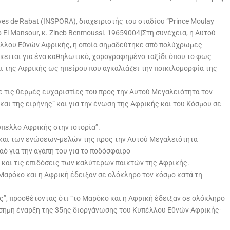
ves de Rabat (INSPORA), διαχειριστής του σταδίου “Prince Moulay
b El Mansour, κ. Zineb Benmoussi. 19659004]Στη συνέχεια, η Αυτού
πέλλου Εθνών Αφρικής, η οποία σημαδεύτηκε από πολύχρωμες
όκειται για ένα καθηλωτικό, χορογραφημένο ταξίδι όπου το φως
και της Αφρικής ως ηπείρου που αγκαλιάζει την ποικιλομορφία της
ασε τις θερμές ευχαριστίες του προς την Αυτού Μεγαλειότητα τον
αι της ειρήνης” και για την ένωση της Αφρικής και του Κόσμου σε
ύπελλο Αφρικής στην ιστορία”.
AF και των ενώσεων-μελών της προς την Αυτού Μεγαλειότητα
αό για την αγάπη του για το ποδόσφαιρο
 και τις επιδόσεις των καλύτερων παικτών της Αφρικής.
Μαρόκο και η Αφρική έδειξαν σε ολόκληρο τον κόσμο κατά τη
ς”, προσθέτοντας ότι “το Μαρόκο και η Αφρική έδειξαν σε ολόκληρο
επίσημη έναρξη της 35ης διοργάνωσης του Κυπέλλου Εθνών Αφρικής-