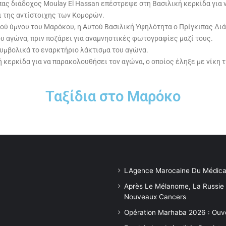
ιπας διάδοχος Moulay El Hassan επέστρεψε στη Βασιλική κερκίδα γι
 της αντίστοιχης των Κομορών.
ού ύμνου του Μαρόκου, η Αυτού Βασιλική Υψηλότητα ο Πρίγκιπας Δι
ου αγώνα, πριν ποζάρει για αναμνηστικές φωτογραφίες μαζί τους.
συμβολικά το εναρκτήριο λάκτισμα του αγώνα.
κερκίδα για να παρακολουθήσει τον αγώνα, ο οποίος έληξε με νίκη τ
Ταξίδια στο Μαρόκο
LAgence Marocaine Du Médica
Après Le Mélanome, La Russie
Nouveaux Cancers
Opération Marhaba 2026 : Ouv