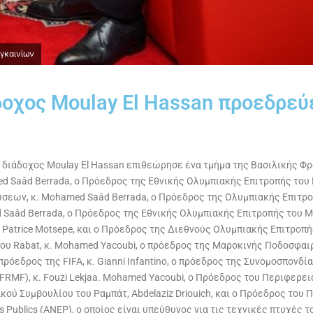
εγκαινίων
άδοχος Moulay El Hassan προεδρεύ
πας διάδοχος Moulay El Hassan επιθεώρησε ένα τμήμα της Βασιλικής Φ
Saâd Berrada, ο Πρόεδρος της Εθνικής Ολυμπιακής Επιτροπής του Μαρόκ
ν, κ. Mohamed Saâd Berrada, ο Πρόεδρος της Ολυμπιακής Επιτροπής
Berrada, ο Πρόεδρος της Εθνικής Ολυμπιακής Επιτροπής του Μαρόκου,
Patrice Motsepe, και ο Πρόεδρος της Διεθνούς Ολυμπιακής Επιτροπή
 του Rabat, κ. Mohamed Yacoubi, ο πρόεδρος της Μαροκινής Ποδοσφαιρ
πρόεδρος της FIFA, κ. Gianni Infantino, ο πρόεδρος της Συνομοσπονδία
MF), κ. Fouzi Lekjaa. Mohamed Yacoubi, ο Πρόεδρος του Περιφερειακ
κού Συμβουλίου του Ραμπάτ, Abdelaziz Driouich, και ο Πρόεδρος του Π
s Publics (ANEP), ο οποίος είναι υπεύθυνος για τις τεχνικές πτυχές τ