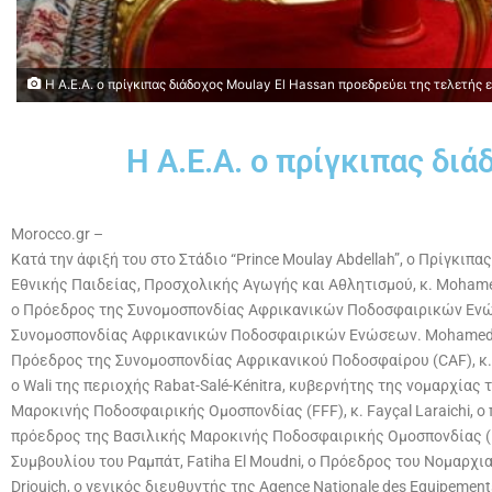
Η Α.Ε.Α. ο πρίγκιπας διάδοχος Moulay El Hassan προεδρεύει της τελετής 
Η Α.Ε.Α. ο πρίγκιπας δι
Morocco.gr –
Κατά την άφιξή του στο Στάδιο “Prince Moulay Abdellah”, ο Πρίγκι
Εθνικής Παιδείας, Προσχολικής Αγωγής και Αθλητισμού, κ. Mohamed 
ο Πρόεδρος της Συνομοσπονδίας Αφρικανικών Ποδοσφαιρικών Ενώσεω
Συνομοσπονδίας Αφρικανικών Ποδοσφαιρικών Ενώσεων. Mohamed Saâd 
Πρόεδρος της Συνομοσπονδίας Αφρικανικού Ποδοσφαίρου (CAF), κ. 
ο Wali της περιοχής Rabat-Salé-Kénitra, κυβερνήτης της νομαρχίας
Μαροκινής Ποδοσφαιρικής Ομοσπονδίας (FFF), κ. Fayçal Laraichi, ο 
πρόεδρος της Βασιλικής Μαροκινής Ποδοσφαιρικής Ομοσπονδίας (FR
Συμβουλίου του Ραμπάτ, Fatiha El Moudni, ο Πρόεδρος του Νομαρχια
Driouich, ο γενικός διευθυντής της Agence Nationale des Equipement