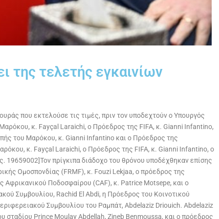
ει της τελετής εγκαινίων
ρουράς που εκτελούσε τις τιμές, πριν τον υποδεχτούν ο Υπουργός
ου, κ. Fayçal Laraichi, ο Πρόεδρος της FIFA, κ. Gianni Infantino,
 του Μαρόκου, κ. Gianni Infantino και ο Πρόεδρος της
 κ. Fayçal Laraichi, ο Πρόεδρος της FIFA, κ. Gianni Infantino, ο
ς. 19659002]Τον πρίγκιπα διάδοχο του θρόνου υποδέχθηκαν επίσης
ικής Ομοσπονδίας (FRMF), κ. Fouzi Lekjaa, ο πρόεδρος της
ς Αφρικανικού Ποδοσφαίρου (CAF), κ. Patrice Motsepe, και ο
ού Συμβουλίου, Rachid El Abdi, η Πρόεδρος του Κοινοτικού
εριφερειακού Συμβουλίου του Ραμπάτ, Abdelaziz Driouich. Abdelaziz
ου σταδίου Prince Moulay Abdellah, Zineb Benmoussa, και ο πρόεδρος