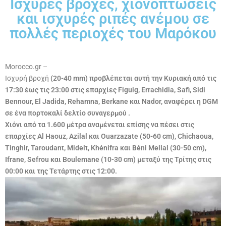
Ισχυρές βροχές, χιονοπτώσεις
και ισχυρές ριπές ανέμου σε
πολλές περιοχές του Μαρόκου
Morocco.gr –
Ισχυρή βροχή
(20-40 mm) προβλέπεται αυτή την Κυριακή από τις
17:30 έως τις 23:00 στις επαρχίες Figuig, Errachidia, Safi, Sidi
Bennour, El Jadida, Rehamna, Berkane και Nador, αναφέρει η
DGM
σε ένα
πορτοκαλί δελτίο συναγερμού
.
Χιόνι
από τα 1.600 μέτρα αναμένεται επίσης να πέσει στις
επαρχίες Al Haouz, Azilal και Ouarzazate (50-60 cm), Chichaoua,
Tinghir, Taroudant, Midelt, Khénifra και Béni Mellal (30-50 cm),
Ifrane, Sefrou και Boulemane (10-30 cm) μεταξύ της Τρίτης στις
00:00 και της Τετάρτης στις 12:00.