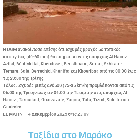
Η
DGM
ανακοίνωσε επίσης ότι
ισχυρές βροχές
με τοπικές
καταιγίδες (40-60 mm) θα επηρεάσουν τις επαρχίες Al Haouz,
Azilal, Béni Mellal, Khémisset, Benslimane, Settat, Skhirate-
Témara, Salé, Berrechid, Khénifra και Khouribga από τις 00:00 έως
τις 23:00 της Τρίτης.
Τέλος, ισχυρές
ριπές ανέμου
(75-85 km/h) προβλέπονται από τις
06:00 της Τρίτης έως τις 06:00 της Τετάρτης στις
επαρχίες Al
Haouz
, Taroudant, Ouarzazate, Zagora, Tata, Tiznit, Sidi Ifni και
Guelmim.
LE MATIN
|
14 Δεκεμβρίου 2025 στις 23:09
Ταξίδια στο Μαρόκο