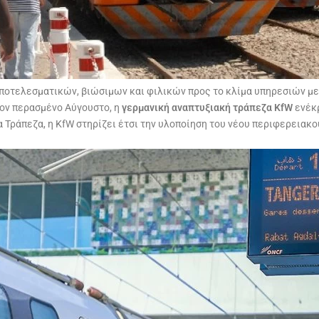
η αποτελεσματικών, βιώσιμων και φιλικών προς το κλίμα υπηρεσιών 
τον περασμένο Αύγουστο, η
γερμανική αναπτυξιακή τράπεζα KfW
ενέκ
 Τράπεζα, η KfW στηρίζει έτσι την υλοποίηση του νέου περιφερεια