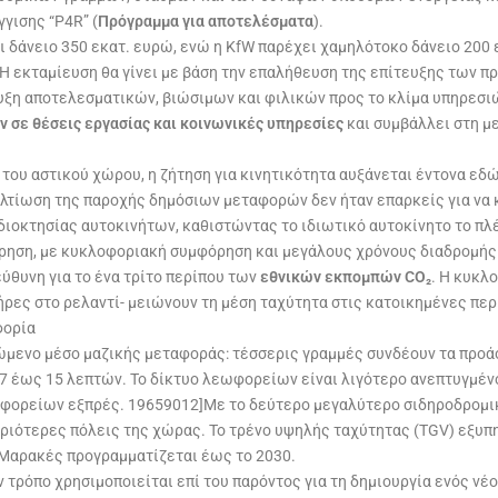
γγισης “P4R” (
Πρόγραμμα για αποτελέσματα
).
ι δάνειο 350 εκατ. ευρώ, ενώ η KfW παρέχει χαμηλότοκο δάνειο 200 
 Η εκταμίευση θα γίνει με βάση την επαλήθευση της επίτευξης τω
υξη αποτελεσματικών, βιώσιμων και φιλικών προς το κλίμα υπηρεσι
 σε θέσεις εργασίας και κοινωνικές υπηρεσίες
και συμβάλλει στη μ
του αστικού χώρου, η ζήτηση για κινητικότητα αυξάνεται έντονα εδώ
βελτίωση της παροχής δημόσιων μεταφορών δεν ήταν επαρκείς για να
διοκτησίας αυτοκινήτων, καθιστώντας το ιδιωτικό αυτοκίνητο το π
όρηση, με κυκλοφοριακή συμφόρηση και μεγάλους χρόνους διαδρομής.
θυνη για το ένα τρίτο περίπου των
εθνικών εκπομπών CO₂
. Η κυκλ
ρες στο ρελαντί- μειώνουν τη μέση ταχύτητα στις κατοικημένες περι
φορία
ώμενο μέσο μαζικής μεταφοράς: τέσσερις γραμμές συνδέουν τα προάστ
τα 7 έως 15 λεπτών. Το δίκτυο λεωφορείων είναι λιγότερο ανεπτυγμέν
ωφορείων εξπρές. 19659012]Με το δεύτερο μεγαλύτερο σιδηροδρομι
υριότερες πόλεις της χώρας. Το τρένο υψηλής ταχύτητας (TGV) εξυπη
 Μαρακές προγραμματίζεται έως το 2030.
 τρόπο χρησιμοποιείται επί του παρόντος για τη δημιουργία ενός 