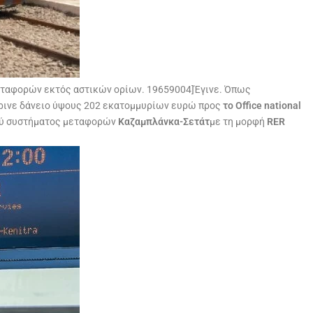
μεταφορών εκτός αστικών ορίων. 19659004]Έγινε. Όπως
ρινε δάνειο ύψους 202 εκατομμυρίων ευρώ προς
το Office national
κού συστήματος μεταφορών
Καζαμπλάνκα-Σετάτ
με τη μορφή
RER