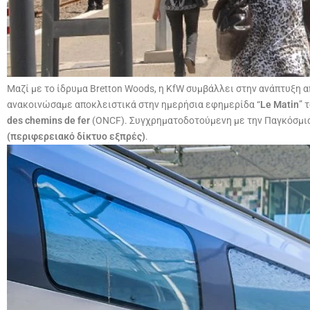
Μαζί με το ίδρυμα Bretton Woods, η KfW συμβάλλει στην ανάπτυξ
ανακοινώσαμε αποκλειστικά στην ημερήσια εφημερίδα “
Le Matin
” 
des chemins de fer
(ONCF). Συγχρηματοδοτούμενη με την Παγκόσμια
(περιφερειακό δίκτυο εξπρές)
.