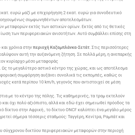
εκατ. ευρώ μαζί με επιχορήγηση 2 εκατ. ευρώ για συνοδευτικό
ν προηγουμένως συμφωνηθέντων αποτελεσμάτων.
ών μεταφορών εκτός των αστικών ορίων. Εκτός από τις θετικές
είωση των περιφερειακών ανισοτήτων. Αυτό συμβάλλει επίσης στη
 και χρόνια στην
περιοχή Καζαμπλάνκα-Σετάτ
. Στις περισσότερες
 καλύψουν αυτή την αυξανόμενη ζήτηση. Σε πολλά μέρη, η ανεπαρκής
λέον κυρίαρχο μέσο μεταφοράς
 Ως το μεγαλύτερο αστικό κέντρο της χώρας, και ως αποτέλεσμα
οφοριακή συμφόρηση αυξάνει συνολικά τις εκπομπές, καθώς οι
οχές κατά περίπου 10 km/h, γεγονός που αντιστοιχεί σε μέση
ια με το κέντρο της πόλης. Τις καθημερινές, τα τραμ εκτελούν
ο και όχι πολύ αξιόπιστο, αλλά και εδώ έχει σημειωθεί πρόοδος τα
κό δίκτυο στην Αφρική
, το δίκτυο ONCF καλύπτει ένα μεγάλο μέρος
ρετεί σήμερα τέσσερις σταθμούς: Ταγγέρη, Κενίτρα, Ραμπάτ και
νέου σύγχρονου δικτύου περιφερειακών μεταφορών
στην περιοχή