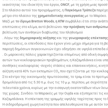
ικανότητας του ιδιοκτήτη του έργου,
ONCF
, με τη χρήση μιας προσέ
Στο πλαίσιο αυτού του προγράμματος, η
Παγκόσμια Τράπεζα
παρέχε
μέτρο στο πλαίσιο της
χρηματοδοτικής συνεργασίας
με το Μαρόκο.
Μαζί με
το ίδρυμα Bretton Woods
,
η KfW
συμβάλλει έτσι στην ανάπτ
επιπτώσεις στο κλίμα, αυτό βελτιώνει
την πρόσβαση των ανθρώπων
βελτίωση των συνθηκών διαβίωσης του πληθυσμού
. Λόγω της
δημογραφικής αύξησης
και της
γεωγραφικής επέκτασης
περιπτώσεις, οι επενδύσεις που έχουν γίνει μέχρι σήμερα για τη 
παροχή δημόσιων συγκοινωνιών έχει οδηγήσει σε υψηλά επίπεδα ι
. Οι μαροκινές πόλεις χαρακτηρίζονται επομένως από οδική συμφ
αυτών των κυκλοφοριακών προβλημάτων, η Καζαμπλάνκα είναι υπεύ
συνθήκες κυκλοφορίας -συχνές στάσεις και επανεκκινήσεις, κινητή
αύξηση κατά 40% των εκπομπών CO₂ που σχετίζονται με την κυκλο
Στο κέντρο της οικονομικής πρωτεύουσας, το τραμ είναι το προτιμ
δρομολόγια από τις 5.30 π.μ. έως τις 10 μ.μ. περίπου, με συχνότη
τελευταία χρόνια, κυρίως με την εισαγωγή εκατοντάδων νέων λε
της χώρας. Συνδέει το Μαρακές με την Oujda και εξυπηρετεί τις κ
Καζαμπλάνκα. Η επέκταση της γραμμής υψηλής ταχύτητας προς το
Η σιδηροδρομική χωρητικότητα που απελευθερώνεται με αυτόν τον