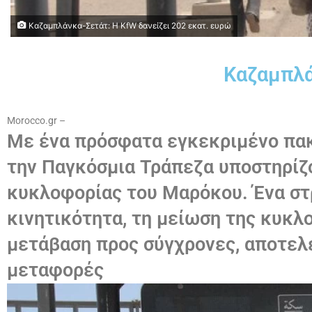
Καζαμπλάνκα-Σετάτ: Η KfW δανείζει 202 εκατ. ευρώ
Καζαμπλά
Morocco.gr –
Με ένα πρόσφατα εγκεκριμένο πακ
την Παγκόσμια Τράπεζα υποστηρίζ
κυκλοφορίας του Μαρόκου. Ένα στρ
κινητικότητα, τη μείωση της κυκλ
μετάβαση προς σύγχρονες, αποτελ
μεταφορές