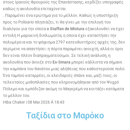
στους Ιρανούς Φρουρούς της Επανάστασης, κερδίζει υπογραφές
καθώς η ακολουθία επιταχύνεται
. Παραμένει ένα ερώτημα για το μέλλον. Καθώς η υποστήριξη
προς το Polisario πλησιάζει, τι θα γίνει με την επιλογή του
διαλόγου για την οποία
ο Staffan de Mistura
εξακολουθεί να έχει
εντολή Η μαροκινή διπλωματία, η οποία έχει καταστήσει την
πολυμέρεια και το ψήφισμα 2797 κατευθυντήριες αρχές της, δεν
περίμενε να απαντήσει: η πόρτα παραμένει ανοιχτή, αλλά οι όροι
δεν είναι πλέον διαπραγματεύσιμοι. Σε τελική ανάλυση, η
ακολουθία που άνοιξε στο
Es-Smara
μπορεί κάλλιστα να σήμανε
την καμπάνα του θανάτου μιας αλήθειας που καθυστερούσε πολύ.
Ένα ταμπού καταρρέει, οι κλειδαριές σπάνε και, μαζί τους, οι
τελευταίες μυθοπλασίες που κληρονομήθηκαν από τον Ψυχρό
Πόλεμο και εμπόδιζαν ακόμη το Μαγκρέμπ
να κοιτάξει κατάματα
το μέλλον του.
Hiba Chaker
|
08 Mai 2026 À 18:43
Ταξίδια στο Μαρόκο