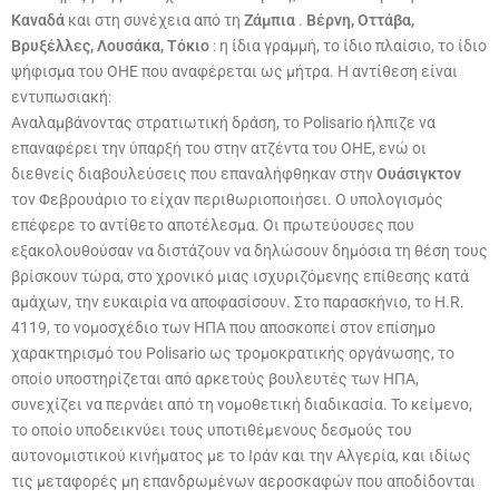
Καναδά
και στη συνέχεια από τη
Ζάμπια
.
Βέρνη, Οττάβα,
Βρυξέλλες, Λουσάκα, Τόκιο
: η ίδια γραμμή, το ίδιο πλαίσιο, το ίδιο
ψήφισμα του ΟΗΕ που αναφέρεται ως μήτρα. Η αντίθεση είναι
εντυπωσιακή:
Αναλαμβάνοντας στρατιωτική δράση, το Polisario ήλπιζε να
επαναφέρει την ύπαρξή του στην ατζέντα του ΟΗΕ, ενώ οι
διεθνείς διαβουλεύσεις που επαναλήφθηκαν στην
Ουάσιγκτον
τον Φεβρουάριο το είχαν περιθωριοποιήσει. Ο υπολογισμός
επέφερε το αντίθετο αποτέλεσμα. Οι πρωτεύουσες που
εξακολουθούσαν να διστάζουν να δηλώσουν δημόσια τη θέση τους
βρίσκουν τώρα, στο χρονικό μιας ισχυριζόμενης επίθεσης κατά
αμάχων, την ευκαιρία να αποφασίσουν. Στο παρασκήνιο, το H.R.
4119, το νομοσχέδιο των ΗΠΑ που αποσκοπεί στον επίσημο
χαρακτηρισμό του Polisario ως τρομοκρατικής οργάνωσης, το
οποίο υποστηρίζεται από αρκετούς βουλευτές των ΗΠΑ,
συνεχίζει να περνάει από τη νομοθετική διαδικασία. Το κείμενο,
το οποίο υποδεικνύει τους υποτιθέμενους δεσμούς του
αυτονομιστικού κινήματος με το Ιράν και την Αλγερία, και ιδίως
τις μεταφορές μη επανδρωμένων αεροσκαφών που αποδίδονται