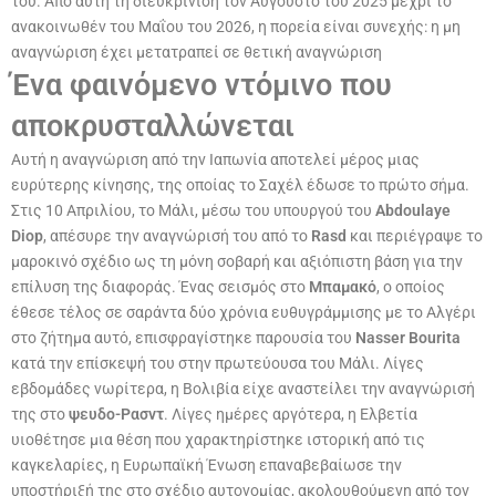
του. Από αυτή τη διευκρίνιση τον Αύγουστο του 2025 μέχρι το
ανακοινωθέν του Μαΐου του 2026, η πορεία είναι συνεχής: η μη
αναγνώριση έχει μετατραπεί σε θετική αναγνώριση
Ένα φαινόμενο ντόμινο που
αποκρυσταλλώνεται
Αυτή η αναγνώριση από την Ιαπωνία αποτελεί μέρος μιας
ευρύτερης κίνησης, της οποίας το Σαχέλ
έδωσε το πρώτο σήμα.
Στις 10 Απριλίου, το Μάλι, μέσω του υπουργού του
Abdoulaye
Diop
, απέσυρε την αναγνώρισή του από το
Rasd
και περιέγραψε το
μαροκινό σχέδιο ως τη μόνη σοβαρή και αξιόπιστη βάση για την
επίλυση της διαφοράς. Ένας σεισμός στο
Μπαμακό
, ο οποίος
έθεσε τέλος σε σαράντα δύο χρόνια ευθυγράμμισης με το Αλγέρι
στο ζήτημα αυτό, επισφραγίστηκε παρουσία του
Nasser Bourita
κατά την επίσκεψή του στην πρωτεύουσα του Μάλι. Λίγες
εβδομάδες νωρίτερα, η Βολιβία είχε αναστείλει την αναγνώρισή
της στο
ψευδο-Ρασντ
. Λίγες ημέρες αργότερα, η Ελβετία
υιοθέτησε μια θέση που χαρακτηρίστηκε ιστορική από τις
καγκελαρίες, η Ευρωπαϊκή Ένωση επαναβεβαίωσε την
υποστήριξή της στο σχέδιο αυτονομίας, ακολουθούμενη από τον