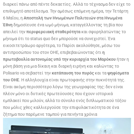
διαρκεί πάνω από πέντε δεκαετίες. Αλλά το τέχνασμα δεν είχε το
επιθυμητό αποτέλεσμα. Την αμέσως επόμενη ημέρα, την Τετάρτη
6 Μαΐου, η
Αποστολή των Ηνωμένων Πολιτειών στα Ηνωμένα
Έθνη
δημοσίευσε ένα ωμό μήνυμα, καταγγέλλοντας τη βία που
απειλεί την
περιφερειακή σταθερότητα
και σφυρηλατώντας το
μήνυμα ότι το status quo δεν μπορούσε να συνεχιστεί. Ένα
εικοσιτετράωρο αργότερα, το Παρίσι ακολούθησε, μέσω του
αντιπροσώπου του στον ΟΗΕ, επιβεβαιώνοντας ότι
η
πρωτοβουλία αυτονομίας υπό την κυριαρχία του Μαρόκου
ήταν η
μόνη βάση για μια δίκαιη και διαρκή ειρήνη και καλώντας το
Polisario να σεβαστεί την
κατάπαυση του πυρός
και τα
ψηφίσματα
του ΟΗΕ
. Η αλληλουχία είναι πρωτοφανής στην πυκνότητά της.
Είναι ακόμη περισσότερο λόγω της γεωγραφίας της: δεν είναι
πλέον μόνο οι δυτικές πρωτεύουσες που έχουν ιστορικά
εμπλακεί που μιλούν, αλλά το σύνολο ενός διπλωματικού τόξου
που μόλις χθες καλλιεργούσε την επιφυλακτικότητα σε ένα
ζήτημα που παρέμενε ταμπού για πενήντα χρόνια