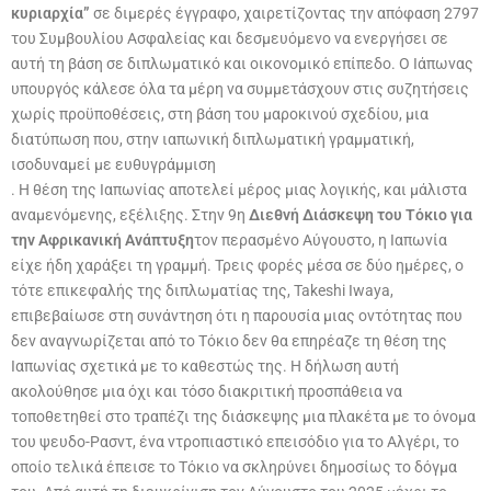
κυριαρχία”
σε διμερές έγγραφο, χαιρετίζοντας την απόφαση 2797
του Συμβουλίου Ασφαλείας και δεσμευόμενο να ενεργήσει σε
αυτή τη βάση σε διπλωματικό και οικονομικό επίπεδο. Ο Ιάπωνας
υπουργός κάλεσε όλα τα μέρη να συμμετάσχουν στις συζητήσεις
χωρίς προϋποθέσεις, στη βάση του μαροκινού σχεδίου, μια
διατύπωση που, στην ιαπωνική διπλωματική γραμματική,
ισοδυναμεί με ευθυγράμμιση
. Η θέση της Ιαπωνίας
αποτελεί μέρος μιας λογικής, και μάλιστα
αναμενόμενης, εξέλιξης. Στην 9η
Διεθνή Διάσκεψη του Τόκιο για
την Αφρικανική Ανάπτυξη
τον περασμένο Αύγουστο, η Ιαπωνία
είχε ήδη χαράξει τη γραμμή. Τρεις φορές μέσα σε δύο ημέρες, ο
τότε επικεφαλής της διπλωματίας της, Takeshi Iwaya,
επιβεβαίωσε στη συνάντηση ότι η παρουσία μιας οντότητας που
δεν αναγνωρίζεται από το Τόκιο δεν θα επηρέαζε τη θέση της
Ιαπωνίας σχετικά με το καθεστώς της. Η δήλωση αυτή
ακολούθησε μια όχι και τόσο διακριτική προσπάθεια να
τοποθετηθεί στο τραπέζι της διάσκεψης μια πλακέτα με το όνομα
του ψευδο-Ρασντ, ένα ντροπιαστικό επεισόδιο για το Αλγέρι, το
οποίο τελικά έπεισε το Τόκιο να σκληρύνει δημοσίως το δόγμα