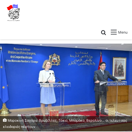
Menu
Μαροκινή Σαχάρα: Βρυξέλλες, Τόκιο, Μπαμάκο, Βερολίνο… οι τελευταίες
κλειδαριές πέφτουν