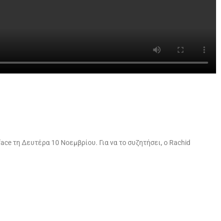
ce τη Δευτέρα 10 Νοεμβρίου. Για να το συζητήσει, ο Rachid