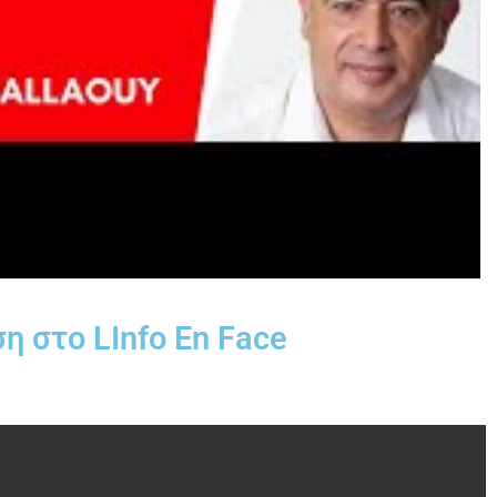
 στο LInfo En Face