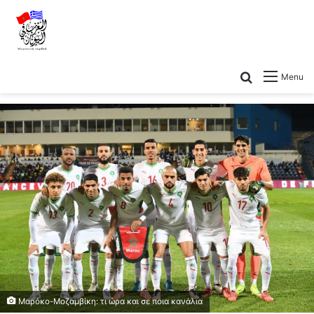
Menu
Μαρόκο-Μοζαμβίκη: τι ώρα και σε ποια κανάλια