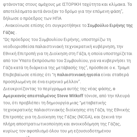
φτάνοντας στους αμάχους με ΙΣΤΟΡΙΚΗ ταχύτητα και κλίμακα. Τα
αποτελέσματα αυτά άνοιξαν το δρόμο για την επόμενη φάση”,
δήλωσε ο πρόεδρος των ΗΠΑ
. Ανακοίνωσε επίσης ότι συγκροτήθηκε το
Συμβούλιο Ειρήνης της
Γάζας
.
“Ως πρόεδρος του Συμβουλίου Ειρήνης, υποστηρίζω τη
νεοδιορισθείσα παλαιστινιακή τεχνοκρατική κυβέρνηση, την
Εθνική Επιτροπή για τη Διοίκηση στη Γάζα, η οποία υποστηρίζεται
από τον Ύπατο Εκπρόσωπο του Συμβουλίου, για να κυβερνήσει τη
Γάζα κατά τη διάρκεια της μετάβασής της”, πρόσθεσε ο κ. Τραμπ
Επιβεβαίωσε επίσης ότι “η
παλαιστινιακή ηγεσία
είναι σταθερά
προσηλωμένη σε ένα ειρηνικό μέλλον”.
Διευκρινίζοντας το περίγραμμα αυτής της νέας φάσης,
ο
Αμερικανός απεσταλμένος Steve Witkoff
τόνισε, από την πλευρά
του, ότι προβλέπει τη δημιουργία μιας “μεταβατικής
τεχνοκρατικής παλαιστινιακής διοίκησης στη Γάζα, της Εθνικής
Επιτροπής για τη Διοίκηση της Γάζας (NCGA), και ξεκινά την
πλήρη αποστρατιωτικοποίηση και ανοικοδόμηση της Γάζας,
κυρίως τον αφοπλισμό όλου του μη εξουσιοδοτημένου