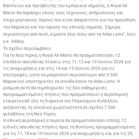
Βασιλείου και πρεσβευτής του εμπορικού σήματος, η Royal Air
Maroc θα παράσχει όλους τους τεχνικούς, ανθρώπινους και
επιχειρησιακούς πόρους που είναι απαραίτητοι για την προώθηση
του Μαρόκου και την ύψωση της εθνικής σημαίας. Σήμερα,
περισσότερο από ποτέ, είμαστε όλοι πίσω από τα Atlas Lions”, λέει
ο κ. Addou.
Το σχέδιο περιλαμβάνει:
Για τη Νέα Υόρκη, η Royal Air Maroc θα πραγματοποιήσει 12
επιπλέον απευθείας πτήσεις στις 11, 12 και 13 Ιουνίου 2026 για
τις αναχωρήσεις και στις 14 και 15 Ιουνίου 2026 για τις
επιστροφές, ώστε να μπορέσουν περισσότεροι από 3.300
Μαροκινοί υποστηρικτές να συνοδεύσουν τα Atlas Lions. Η
ρύθμιση αυτή θα συμπληρώσει τις δύο καθημερινές
προγραμματισμένες πτήσεις που πραγματοποιεί η αεροπορική
εταιρεία καθ’ όλη τη διάρκεια του Παγκοσμίου Κυπέλλου,
αυξάνοντας τη συνολική χωρητικότητα σε σχεδόν 7.500
φιλάθλους στη Νέα Υόρκη.
Η εθνική αεροπορική εταιρεία θα πραγματοποιήσει επίσης 12
ειδικές απευθείας πτήσεις προς τη Βοστώνη, προγραμματισμένες
για τις 17, 18 και 19 Ιουνίου 2026 για αναχωρήσεις και για τις 20,