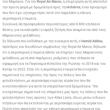
του Μαρόκου. Για την
Royal Air Maroc
, η επιχείρηση αυτή αποτελεί
την πρώτη φορά με δρομολόγια προς την
Ατλάντα
, έναν προορισμό
που δεν έχει εξυπηρετήσει ποτέ στο παρελθόν η εθνική
αεροπορική εταιρεία.
Συνολικά, θα προσφερθούν περισσότερες από 8.800 επιπλέον
θέσεις για να καλυφθεί η υψηλή ζήτηση που αναμένεται από τους
Μαροκινούς φιλάθλους.
Σε δήλωση που εκδόθηκε με την ευκαιρία αυτή, ο
Hamid Addou
,
πρόεδρος και διευθύνων σύμβουλος της Royal Air Maroc, δήλωσε
ότι η αεροπορική εταιρεία ήθελε να στηρίξει τους Μαροκινούς
φιλάθλους μετά από παρόμοιες ρυθμίσεις που τέθηκαν σε
εφαρμογή για τα Παγκόσμια Κύπελλα της Ρωσίας το 2018 και του
Κατάρ το 2022. Είπε ότι η αεροπορική εταιρεία θα ενισχύσει
σημαντικά τις υπηρεσίες της προς τις πόλεις που θα
φιλοξενήσουν, με αεροσκάφη ευρείας ατράκτου που θα
κινητοποιηθούν για αυτά τα υπερατλαντικά δρομολόγια. “Θα
ενισχύσουμε σημαντικά τις υπηρεσίες μας προς τις πόλεις που θα
φιλοξενήσουν τους αγώνες των Atlas Lions, ιδίως μέσω ειδικών
πτήσεων που θα εκτελούνται με αεροσκάφη ευρείας ατράκτου.
Πιστή στην αποστολή της ως εθνική αεροπορική εταιρεία του