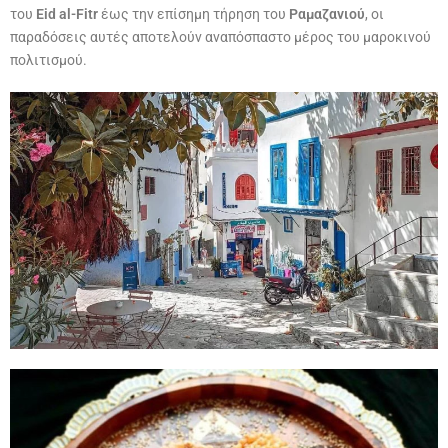
του
Eid al-Fitr
έως την επίσημη τήρηση του
Ραμαζανιού
, οι
παραδόσεις αυτές αποτελούν αναπόσπαστο μέρος του μαροκινού
πολιτισμού.