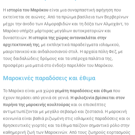
Η
ιστορία του Μαρόκου
είναι μια συναρπαστική αφήγηση που
εκτείνεται σε αιώνες. Από τα πρώιμα βασίλεια των Βερβερίνων
μέχρι την άνοδο των Αλμοραβιδών και τη δόξα των Αλμοχάντ, το
Μαρόκο υπήρξε μάρτυρας μεγάλων αυτοκρατοριών και
δυναστειών.
Η ιστορία της χώρας αντανακλάται στην
αρχιτεκτονική της
, με εκπληκτικά παραδείγματα ισλαμικού,
μαυριτανικού και ανδαλουσιανού στυλ. Η αρχαία πόλη Φεζ, με
τους δαιδαλώδεις δρόμους και τα υπέροχα παλάτια της,
προσφέρει μια ματιά στο ένδοξο παρελθόν του Μαρόκου.
Μαροκινές παραδόσεις και έθιμα
Το Μαρόκο είναι μια χώρα
γεμάτη παραδόσεις και έθιμα
που
έχουν περάσει από γενιά σε γενιά.
Η φιλοξενία βρίσκεται στον
πυρήνα της μαροκινής κουλτούρας
και οι επισκέπτες
αντιμετωπίζονται με μεγάλο σεβασμό και ζεστασιά. Η μαροκινή
κοινωνία είναι βαθιά ριζωμένη στις ισλαμικές παραδόσεις και οι
θρησκευτικές γιορτές και τα έθιμα παίζουν σημαντικό ρόλο στην
καθημερινή ζωή των Μαροκινών. Από τους ζωηρούς εορτασμούς