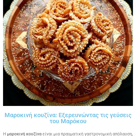
Μαροκινή κουζίνα: Εξερευνώντας τις γεύσεις
του Μαρόκου
Η
μαροκινή κουζίνα
είναι μια πραγματική γαστρονομική απόλαυση,