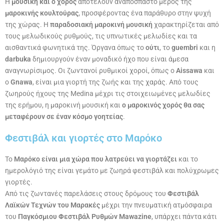
Η
μουσική και ο χορός
αποτελούν αναπόσπαστο μέρος της
μαροκινής κουλτούρας
, προσφέροντας ένα παράθυρο στην ψυχή
της χώρας. Η
παραδοσιακή μαροκινή μουσική
χαρακτηρίζεται από
τους μελωδικούς ρυθμούς, τις υπνωτικές μελωδίες και τα
αισθαντικά φωνητικά της. Όργανα όπως το
ούτι
, το
guembri
και η
darbuka
δημιουργούν έναν μοναδικό ήχο που είναι άμεσα
αναγνωρίσιμος. Οι ζωντανοί ρυθμικοί χοροί, όπως ο
Aissawa
και
ο
Gnawa
, είναι μια γιορτή της ζωής και της χαράς. Από τους
ζωηρούς ήχους της Medina μέχρι τις στοιχειωμένες μελωδίες
της ερήμου, η μαροκινή μουσική και
ο μαροκινός χορός θα σας
μεταφέρουν σε έναν κόσμο γοητείας
.
Φεστιβάλ και γιορτές στο Μαρόκο
Το
Μαρόκο είναι μια χώρα που λατρεύει να γιορτάζει
και το
ημερολόγιό της είναι γεμάτο με ζωηρά φεστιβάλ και πολύχρωμες
γιορτές.
Από τις ζωντανές παρελάσεις στους δρόμους του
Φεστιβάλ
Λαϊκών Τεχνών του Μαρακές
μέχρι την πνευματική ατμόσφαιρα
του
Παγκόσμιου Φεστιβάλ Ρυθμών Mawazine
, υπάρχει πάντα κάτι