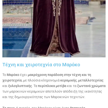
Τέχνη και χειροτεχνία στο Μαρόκο
Το
Μαρόκο
έχει
μακρόχρονη παράδοση στην τέχνη
και τη
χειροτεχνία
, με πλούσια κληρονομιά
κεραμικής
,
μεταλλοτεχνίας
και
ξυλογλυπτικής
. Τα
περίπλοκα μοτίβα
και τα
ζωντανά χρώματα
των μαροκινών κεραμικών αποτελούν απόδειξη της ικανότητας
και της δημιουργικότητας των Μαροκινών τεχνιτών.
Τα σουκ
, ή αγορές, του Μαρόκου είναι ένας
θησαυρός