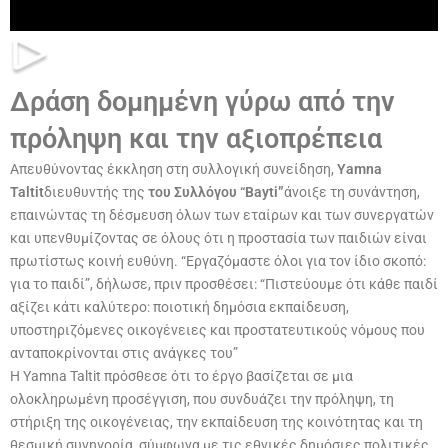
Δράση δομημένη γύρω από την
πρόληψη και την αξιοπρέπεια
Απευθύνοντας έκκληση στη συλλογική συνείδηση,
Yamna
Taltit
διευθυντής της
του Συλλόγου “Bayti”
άνοιξε τη συνάντηση,
επαινώντας τη δέσμευση όλων των εταίρων και των συνεργατών
και υπενθυμίζοντας σε όλους ότι η προστασία των παιδιών είναι
πρωτίστως κοινή ευθύνη. “Εργαζόμαστε όλοι για τον ίδιο σκοπό:
για το παιδί”, δήλωσε, πριν προσθέσει: “Πιστεύουμε ότι κάθε παιδί
αξίζει κάτι καλύτερο: ποιοτική δημόσια εκπαίδευση,
υποστηριζόμενες οικογένειες και προστατευτικούς νόμους που
ανταποκρίνονται στις ανάγκες του”
Η Yamna Taltit πρόσθεσε ότι το έργο βασίζεται σε μια
ολοκληρωμένη προσέγγιση, που συνδυάζει την πρόληψη, τη
στήριξη της οικογένειας, την εκπαίδευση της κοινότητας και τη
θεσμική συνηγορία, σύμφωνα με τις εθνικές δημόσιες πολιτικές.