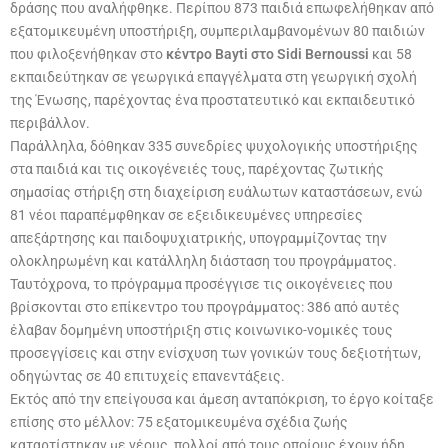
δράσης που αναλήφθηκε. Περίπου 873 παιδιά επωφελήθηκαν από
εξατομικευμένη υποστήριξη, συμπεριλαμβανομένων 80 παιδιών
που φιλοξενήθηκαν στο
κέντρο Bayti στο Sidi Bernoussi
και 58
εκπαιδεύτηκαν σε γεωργικά επαγγέλματα στη γεωργική σχολή
της Ένωσης, παρέχοντας ένα προστατευτικό και εκπαιδευτικό
περιβάλλον.
Παράλληλα, δόθηκαν 335 συνεδρίες ψυχολογικής υποστήριξης
στα παιδιά και τις οικογένειές τους, παρέχοντας ζωτικής
σημασίας στήριξη στη διαχείριση ευάλωτων καταστάσεων, ενώ
81 νέοι παραπέμφθηκαν σε εξειδικευμένες υπηρεσίες
απεξάρτησης και παιδοψυχιατρικής, υπογραμμίζοντας την
ολοκληρωμένη και κατάλληλη διάσταση του προγράμματος.
Ταυτόχρονα, το πρόγραμμα προσέγγισε τις οικογένειες που
βρίσκονται στο επίκεντρο του προγράμματος: 386 από αυτές
έλαβαν δομημένη υποστήριξη στις κοινωνικο-νομικές τους
προσεγγίσεις και στην ενίσχυση των γονικών τους δεξιοτήτων,
οδηγώντας σε 40 επιτυχείς επανεντάξεις.
Εκτός από την επείγουσα και άμεση ανταπόκριση, το έργο κοίταξε
επίσης στο μέλλον: 75 εξατομικευμένα σχέδια ζωής
καταρτίστηκαν με νέους, πολλοί από τους οποίους έχουν ήδη