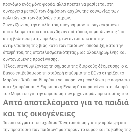
προνόμιο ενός μόνο φορέα, αλλά πρέπει να βασίζεται στη
συνέργεια μεταξύ των δημόσιων αρχών, της κοινωνίας των
πολιτών και των διεθνών εταίρων.
Συνεχίζοντας την ομιλία του, υπογράμμισε τα συγκεκριμένα
αποτελέσματα που επιτεύχθηκαν επί τόπου, σημειώνοντας “μια
απτή βελτίωση στην πρόληψη, τον εντοπισμό και την
αντιμετώπιση της βίας κατά των παιδιών”, απόδειξη, κατά την
άποψή του, της αποτελεσματικότητας μιας ολοκληρωμένης και
συντονισμένης προσέγγισης.
Τέλος, υπενθυμίζοντας τη σημασία της διαρκούς δέσμευσης, ο κ.
Busco επιβεβαίωσε τη σταθερή επιθυμία της ΕΕ να στηρίξει το
Μαρόκο: “Κάθε παιδί πρέπει να μπορεί να μεγαλώνει με ασφάλεια
και αξιοπρέπεια. Η Ευρωπαϊκή Ένωση θα παραμείνει στο πλευρό
του Μαρόκου για την εδραίωση των μηχανισμών προστασίας του
Απτά αποτελέσματα για τα παιδιά
και τις οικογένειες
Τα επιτεύγματα του σχεδίου “Κινητοποίηση για την πρόληψη και
την προστασία των παιδιών” μαρτυρούν το εύρος και το βάθος της