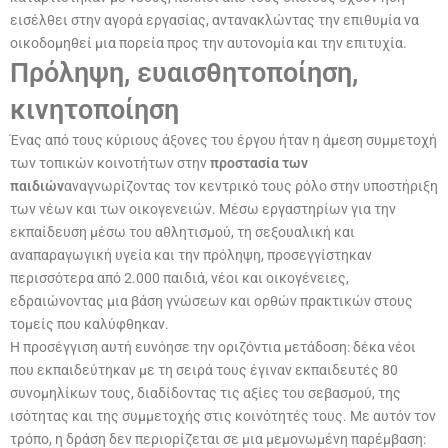
εισέλθει στην αγορά εργασίας, αντανακλώντας την επιθυμία να
οικοδομηθεί μια πορεία προς την αυτονομία και την επιτυχία.
Πρόληψη, ευαισθητοποίηση,
κινητοποίηση
Ένας από τους κύριους άξονες του έργου ήταν η άμεση συμμετοχή
των τοπικών κοινοτήτων στην
προστασία των
παιδιών
αναγνωρίζοντας τον κεντρικό τους ρόλο στην υποστήριξη
των νέων και των οικογενειών. Μέσω εργαστηρίων για την
εκπαίδευση μέσω του αθλητισμού, τη σεξουαλική και
αναπαραγωγική υγεία και την πρόληψη, προσεγγίστηκαν
περισσότερα από 2.000 παιδιά, νέοι και οικογένειες,
εδραιώνοντας μια βάση γνώσεων και ορθών πρακτικών στους
τομείς που καλύφθηκαν.
Η προσέγγιση αυτή ευνόησε την οριζόντια μετάδοση: δέκα νέοι
που εκπαιδεύτηκαν με τη σειρά τους έγιναν εκπαιδευτές 80
συνομηλίκων τους, διαδίδοντας τις αξίες του σεβασμού, της
ισότητας και της συμμετοχής στις κοινότητές τους. Με αυτόν τον
τρόπο, η δράση δεν περιορίζεται σε μια μεμονωμένη παρέμβαση: