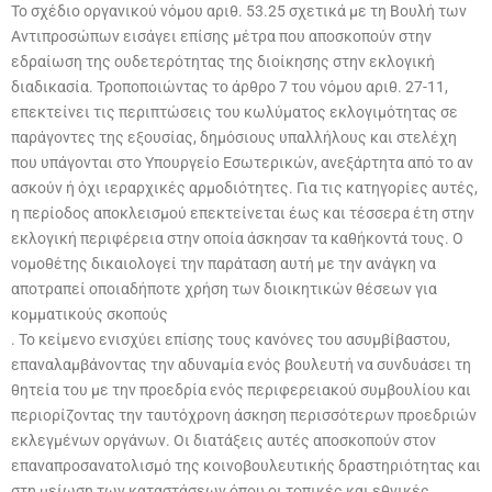
Το σχέδιο οργανικού νόμου αριθ. 53.25 σχετικά με τη Βουλή των
Αντιπροσώπων εισάγει επίσης μέτρα που αποσκοπούν στην
εδραίωση της ουδετερότητας της διοίκησης στην εκλογική
διαδικασία. Τροποποιώντας το άρθρο 7 του νόμου αριθ. 27-11,
επεκτείνει τις περιπτώσεις του κωλύματος εκλογιμότητας σε
παράγοντες της εξουσίας, δημόσιους υπαλλήλους και στελέχη
που υπάγονται στο Υπουργείο Εσωτερικών, ανεξάρτητα από το αν
ασκούν ή όχι ιεραρχικές αρμοδιότητες. Για τις κατηγορίες αυτές,
η περίοδος αποκλεισμού επεκτείνεται έως και τέσσερα έτη στην
εκλογική περιφέρεια στην οποία άσκησαν τα καθήκοντά τους. Ο
νομοθέτης δικαιολογεί την παράταση αυτή με την ανάγκη να
αποτραπεί οποιαδήποτε χρήση των διοικητικών θέσεων για
κομματικούς σκοπούς
. Το κείμενο ενισχύει επίσης τους κανόνες του ασυμβίβαστου,
επαναλαμβάνοντας την αδυναμία ενός βουλευτή να συνδυάσει τη
θητεία του με την προεδρία ενός περιφερειακού συμβουλίου και
περιορίζοντας την ταυτόχρονη άσκηση περισσότερων προεδριών
εκλεγμένων οργάνων. Οι διατάξεις αυτές αποσκοπούν στον
επαναπροσανατολισμό της κοινοβουλευτικής δραστηριότητας και
στη μείωση των καταστάσεων όπου οι τοπικές και εθνικές