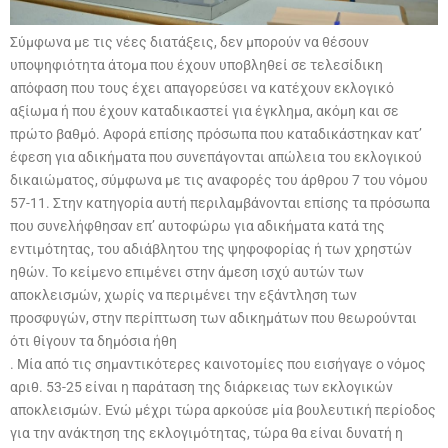
Σύμφωνα με τις νέες διατάξεις, δεν μπορούν να θέσουν
υποψηφιότητα άτομα που έχουν υποβληθεί σε τελεσίδικη
απόφαση που τους έχει απαγορεύσει να κατέχουν εκλογικό
αξίωμα ή που έχουν καταδικαστεί για έγκλημα, ακόμη και σε
πρώτο βαθμό. Αφορά επίσης πρόσωπα που καταδικάστηκαν κατ’
έφεση για αδικήματα που συνεπάγονται απώλεια του εκλογικού
δικαιώματος, σύμφωνα με τις αναφορές του άρθρου 7 του νόμου
57-11. Στην κατηγορία αυτή περιλαμβάνονται επίσης τα πρόσωπα
που συνελήφθησαν επ’ αυτοφώρω για αδικήματα κατά της
εντιμότητας, του αδιάβλητου της ψηφοφορίας ή των χρηστών
ηθών. Το κείμενο επιμένει στην άμεση ισχύ αυτών των
αποκλεισμών, χωρίς να περιμένει την εξάντληση των
προσφυγών, στην περίπτωση των αδικημάτων που θεωρούνται
ότι θίγουν τα δημόσια ήθη
. Μία από τις σημαντικότερες καινοτομίες που εισήγαγε ο νόμος
αριθ. 53-25 είναι η παράταση της διάρκειας των εκλογικών
αποκλεισμών. Ενώ μέχρι τώρα αρκούσε μία βουλευτική περίοδος
για την ανάκτηση της εκλογιμότητας, τώρα θα είναι δυνατή η