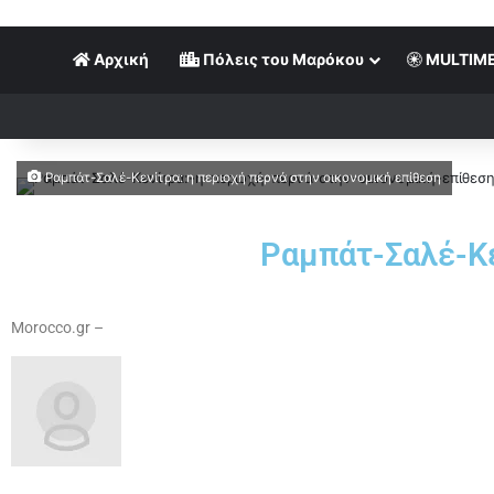
Αρχική
Πόλεις του Μαρόκου
MULTIME
Ραμπάτ-Σαλέ-Κενίτρα: η περιοχή περνά στην οικονομική επίθεση
Ραμπάτ-Σαλέ-Κε
Morocco.gr –