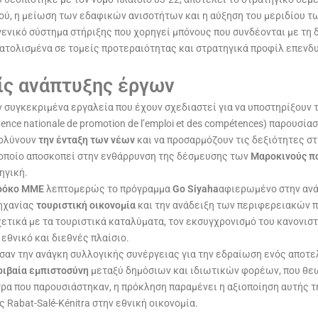
τού, η μείωση των εδαφικών ανισοτήτων και η αύξηση του μεριδίου 
 γενικό σύστημα στήριξης που χορηγεί μπόνους που συνδέονται με τη 
τολισμένα σε τομείς προτεραιότητας και στρατηγικά προφίλ επενδυτ
ίς ανάπτυξης έργων
ν συγκεκριμένα εργαλεία που έχουν σχεδιαστεί για να υποστηρίξουν 
ence nationale de promotion de l’emploi et des compétences) παρουσ
κολύνουν
την ένταξη των νέων
και να προσαρμόζουν τις δεξιότητες σ
 οποίο αποσκοπεί στην ενθάρρυνση της δέσμευσης των
Μαροκινούς π
ηγική.
όκο ΜΜΕ
λεπτομερώς το πρόγραμμα
Go Siyaha
αφιερωμένο στην ανά
ηχανίας
τουριστική οικονομία
και την ανάδειξη των περιφερειακών π
ετικά με τα τουριστικά καταλύματα, τον εκσυγχρονισμό του κανονιστ
εθνικό και διεθνές πλαίσιο.
σαν την ανάγκη συλλογικής συνέργειας για την εδραίωση ενός αποτε
ιβαία εμπιστοσύνη
μεταξύ δημόσιων και ιδιωτικών φορέων, που θεω
τρα που παρουσιάστηκαν, η πρόκληση παραμένει η αξιοποίηση αυτής 
Rabat-Salé-Kénitra στην εθνική οικονομία.