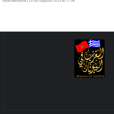
Ayda Benyahia
|
23 Οκτωβρίου 2025 at 17:56