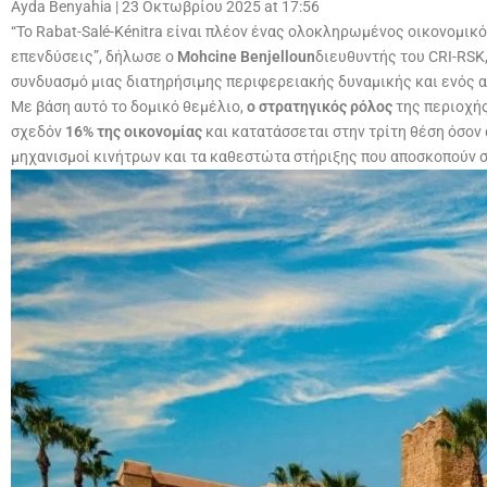
Ayda Benyahia
|
23 Οκτωβρίου 2025 at 17:56
“Το Rabat-Salé-Kénitra είναι πλέον ένας ολοκληρωμένος οικονομικ
επενδύσεις”, δήλωσε ο
Mohcine Benjelloun
διευθυντής του CRI-RSK
συνδυασμό μιας διατηρήσιμης περιφερειακής δυναμικής και ενός α
Με βάση αυτό το δομικό θεμέλιο,
ο στρατηγικός ρόλος
της περιοχής
σχεδόν
16% της οικονομίας
και κατατάσσεται στην τρίτη θέση όσον
μηχανισμοί κινήτρων και τα καθεστώτα στήριξης που αποσκοπούν 