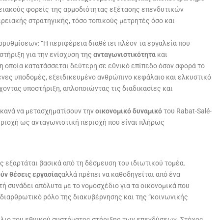
ειακούς φορείς της αρμοδιότητας εξέτασης επενδυτικών
ρειακής στρατηγικής, τόσο τοπικούς μετρητές όσο και
αρρυθμίσεων: “Η περιφέρεια διαθέτει πλέον τα εργαλεία που
στήριξη για την ενίσχυση της
ανταγωνιστικότητα
και
, η οποία κατατάσσεται δεύτερη σε εθνικό επίπεδο όσον αφορά το
μένες υποδομές, εξειδικευμένο ανθρώπινο κεφάλαιο και ελκυστικό
χοντας υποστήριξη, απλοποιώντας τις διαδικασίες και
 ικανά να μετασχηματίσουν την
οικονομικό δυναμικό
του Rabat-Salé-
περιοχή ως ανταγωνιστική περιοχή που είναι πλήρως
ς εξαρτάται βασικά από τη δέσμευση του ιδιωτικού τομέα.
ύν θέσεις εργασίας
αλλά πρέπει να καθοδηγείται από ένα
ή συνάδει απόλυτα με το νομοσχέδιο για τα οικονομικά που
 διαρθρωτικό ρόλο της διακυβέρνησης και της “κοινωνικής
μέλιο του εθνικού συστήματος στήριξης των επενδύσεων. Στόχος