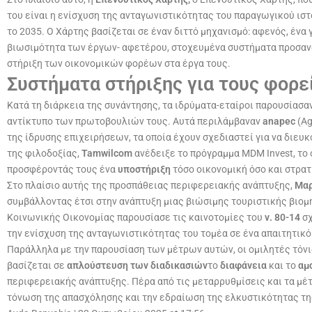
του είναι η ενίσχυση της ανταγωνιστικότητας του παραγωγικού ισ
το 2035. Ο Χάρτης βασίζεται σε έναν διττό μηχανισμό: αφενός, ένα
βιωσιμότητα των έργων- αφετέρου, στοχευμένα συστήματα προσανα
στήριξη των οικονομικών φορέων στα έργα τους.
Συστήματα στήριξης για τους φορε
Κατά τη διάρκεια της συνάντησης, τα ιδρύματα-εταίροι παρουσίασα
αντίκτυπο των πρωτοβουλιών τους. Αυτά περιλάμβαναν
anapec
(Ag
της ίδρυσης επιχειρήσεων, τα οποία έχουν σχεδιαστεί για να διευ
της φιλοδοξίας,
Tamwilcom
ανέδειξε το πρόγραμμα MDM Invest, το
προσφέροντάς τους ένα
υποστήριξη
τόσο οικονομική όσο και στρατ
Στο πλαίσιο αυτής της προσπάθειας περιφερειακής ανάπτυξης,
Μαρ
συμβάλλοντας έτσι στην ανάπτυξη μιας βιώσιμης τουριστικής βιομ
Κοινωνικής Οικονομίας παρουσίασε τις καινοτομίες του
ν. 80-14
σχ
την ενίσχυση της ανταγωνιστικότητας του τομέα σε ένα απαιτητικό 
Παράλληλα με την παρουσίαση των μέτρων αυτών, οι ομιλητές τόνι
βασίζεται σε
απλούστευση των διαδικασιών
το
διαφάνεια
και το
αμο
περιφερειακής ανάπτυξης. Πέρα από τις μεταρρυθμίσεις και τα μέ
τόνωση της απασχόλησης και την εδραίωση της ελκυστικότητας της 