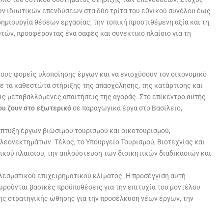
των ιδιωτικών επενδύσεων στα δύο τρίτα του εθνικού συνόλου έως
δημιουργία θέσεων εργασίας, την τοπική προστιθέμενη αξία και τη
ών, προσφέροντας ένα σαφές και συνεκτικό πλαίσιο για τη
τους φορείς υλοποίησης έργων και να ενισχύσουν τον οικονομικό
ίασε τα καθεστώτα στήριξης της απασχόλησης, της κατάρτισης και
τις μεταβαλλόμενες απαιτήσεις της αγοράς. Στο επίκεντρο αυτής
ου ζουν στο εξωτερικό
σε παραγωγικά έργα στο Βασίλειο,
πτυξη έργων βιώσιμου τουρισμού και οικοτουρισμού,
λεονεκτημάτων. Τέλος, το Υπουργείο Τουρισμού, Βιοτεχνίας και
ικού πλαισίου, την απλούστευση των διοικητικών διαδικασιών και
λεσματικού επιχειρηματικού κλίματος. Η προσέγγιση αυτή
ρούνται βασικές προϋποθέσεις για την επιτυχία του μοντέλου
της στρατηγικής ώθησης για την προσέλκυση νέων έργων, την