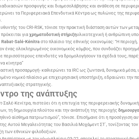
ιαδικασιών προσφυγής και διαμεσολάβησης και ανάθεση σε περιφερ
ιερώνει τα Περιφερειακά Επενδυτικά Κέντρα ως πυλώνες της περιφε
.
διευθυντής του CRI-RSK, τόνισε την πρακτική διάσταση αυτών των μετ
 πρόκειται για
χρηματοδοτική στήριξη
υλικοτεχνική ή ανθρώπινη υπο
ς
Rabat-Salé-Kénitra
στο πλαίσιο της εθνικής οικονομίας: “Η περιοχή
λέον ένας ολοκληρωμένος οικονομικός κόμβος, που συνδυάζει προηγ
με περισσότερους επενδυτές να δρομολογήσουν τα σχέδιά τους, παρέ
να κίνητρα”
καστική προσαρμογή- καθιερώνει τα IRC ως ζωντανά, δυναμικά μέσα,
ωμένο νομικό πλαίσιο με επιχειρησιακή υποστήριξη, εδραιώνει την 
ναπτυξιακής στρατηγικής.
εντρο της ανάπτυξης
Σαλέ-Κενίτρα, πιστεύει ότι η επιτυχία της περιφερειακής δυναμική
ων, τη δημιουργία πλούτου και την ανάπτυξη της περιοχής
δημιουργο
ινό αίσθημα πατριωτισμού”, τόνισε. Επισήμανε ότι η προσέγγιση αυτ
ης Αυτού Μεγαλειότητας του Βασιλιά Μοχάμεντ ΣΤ΄, τονίζοντας τον
υξη των εθνικών φιλοδοξιών.
υ θεσπίστηκε με τον νόμο-πλαίσιο 03-22, αποτελεί το στρατηγικό θε