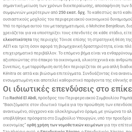
σημαντική μείωση των χρόνων διεκπεραίωσης, αποσαφήνιση των δ
συμφωνιών μικρότερων από
250 εκατ. δρχ
. Το καθεστώς αυτό καθ
ουσιαστικούς μοχλούς του περιφερειακού οικονομικού δυναμισμού
Υπό το πρίσμα αυτού του μετασχηματισμού, ο Mohcine Benjelloun, 
χρειάζεται για να υποστηρίξει τους επενδυτές σε κάθε στάδιο, είτε
ελκυστικότητα
της περιοχής Τόνισε επίσης τη στρατηγική θέση τη
ΑΕΠ και τρίτη όσον αφορά τη βιομηχανική δραστηριότητα, είναι π
επιχειρηματικό περιβάλλον. Το επόμενο βήμα είναι να ενθαρρύνου
αξιοποιώντας στο έπακρο τα οικονομικά, υλικοτεχνικά και ανθρώπι
Συνεπώς, η μεταρρύθμιση αυτή δεν περιορίζεται σε μια απλή διαδι
Kénitra σε απτά και βιώσιμα επιτεύγματα. Συνδυάζοντας ένα ανανε
ενσωματωμένη και αποτελεί καθοριστικό παράγοντα της εθνικής α
Οι ιδιωτικές επενδύσεις στο επίκ
Για
Rachid El Abdi,
πρόεδρος του Περιφερειακού Συμβουλίου Ραμπάτ-
“Βασιζόμαστε στον ιδιωτικό τομέα για την προώθηση των επενδύσε
ανανεωμένο, σύγχρονο και ολοκληρωμένο όραμα, με γνώμονα το αληθ
υποβλήθηκε πρόσφατα στο Συμβούλιο Υπουργών, υπό την προεδρία τ
οικονομίας”
ορθή χρήση των νομοθετικών κειμένων
για την επίτε
Στο πλαίσιο αυτό, η
Επενδυτικός Χάρτης,
ο Επενδυτικός Χάρτης, πο