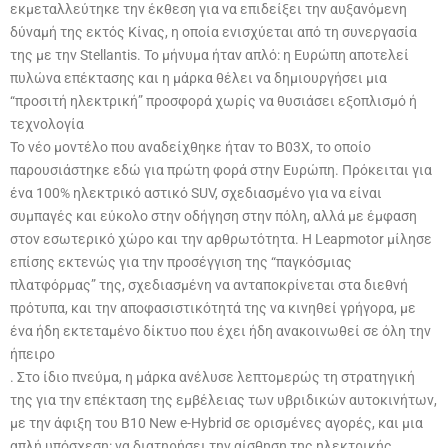
εκμεταλλεύτηκε την έκθεση για να επιδείξει την αυξανόμενη
δύναμή της εκτός Κίνας, η οποία ενισχύεται από τη συνεργασία
της με την Stellantis. Το μήνυμα ήταν απλό: η Ευρώπη αποτελεί
πυλώνα επέκτασης και η μάρκα θέλει να δημιουργήσει μια
“προσιτή ηλεκτρική” προσφορά χωρίς να θυσιάσει εξοπλισμό ή
τεχνολογία
Το νέο μοντέλο που αναδείχθηκε ήταν το B03X, το οποίο
παρουσιάστηκε εδώ για πρώτη φορά στην Ευρώπη. Πρόκειται για
ένα 100% ηλεκτρικό αστικό SUV, σχεδιασμένο για να είναι
συμπαγές και εύκολο στην οδήγηση στην πόλη, αλλά με έμφαση
στον εσωτερικό χώρο και την αρθρωτότητα. Η Leapmotor μίλησε
επίσης εκτενώς για την προσέγγιση της “παγκόσμιας
πλατφόρμας” της, σχεδιασμένη να ανταποκρίνεται στα διεθνή
πρότυπα, και την αποφασιστικότητά της να κινηθεί γρήγορα, με
ένα ήδη εκτεταμένο δίκτυο που έχει ήδη ανακοινωθεί σε όλη την
ήπειρο
. Στο ίδιο πνεύμα, η μάρκα ανέλυσε λεπτομερώς τη στρατηγική
της για την επέκταση της εμβέλειας των υβριδικών αυτοκινήτων,
με την άφιξη του B10 New e-Hybrid σε ορισμένες αγορές, και μια
απλή υπόσχεση: να διατηρήσει την αίσθηση της ηλεκτρικής