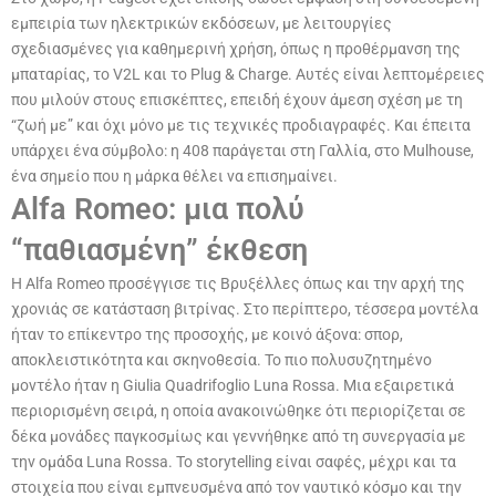
εμπειρία των ηλεκτρικών εκδόσεων, με λειτουργίες
σχεδιασμένες για καθημερινή χρήση, όπως η προθέρμανση της
μπαταρίας, το V2L και το Plug & Charge. Αυτές είναι λεπτομέρειες
που μιλούν στους επισκέπτες, επειδή έχουν άμεση σχέση με τη
“ζωή με” και όχι μόνο με τις τεχνικές προδιαγραφές. Και έπειτα
υπάρχει ένα σύμβολο: η 408 παράγεται στη Γαλλία, στο Mulhouse,
ένα σημείο που η μάρκα θέλει να επισημαίνει.
Alfa Romeo: μια πολύ
“παθιασμένη” έκθεση
Η Alfa Romeo προσέγγισε τις Βρυξέλλες όπως και την αρχή της
χρονιάς σε κατάσταση βιτρίνας. Στο περίπτερο, τέσσερα μοντέλα
ήταν το επίκεντρο της προσοχής, με κοινό άξονα: σπορ,
αποκλειστικότητα και σκηνοθεσία. Το πιο πολυσυζητημένο
μοντέλο ήταν η Giulia Quadrifoglio Luna Rossa. Μια εξαιρετικά
περιορισμένη σειρά, η οποία ανακοινώθηκε ότι περιορίζεται σε
δέκα μονάδες παγκοσμίως και γεννήθηκε από τη συνεργασία με
την ομάδα Luna Rossa. Το storytelling είναι σαφές, μέχρι και τα
στοιχεία που είναι εμπνευσμένα από τον ναυτικό κόσμο και την