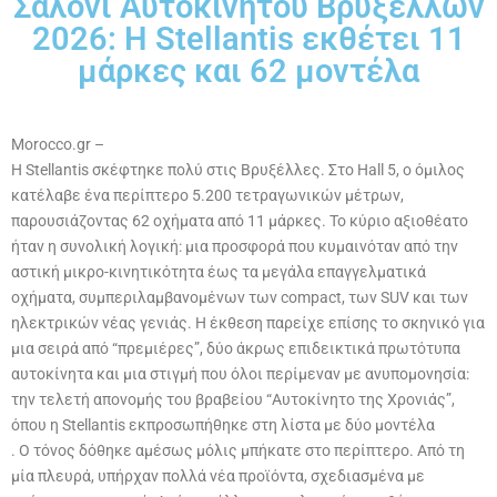
Σαλόνι Αυτοκινήτου Βρυξελλών
2026: Η Stellantis εκθέτει 11
μάρκες και 62 μοντέλα
Morocco.gr –
Η Stellantis σκέφτηκε πολύ στις Βρυξέλλες. Στο Hall 5, ο όμιλος
κατέλαβε ένα περίπτερο 5.200 τετραγωνικών μέτρων,
παρουσιάζοντας 62 οχήματα από 11 μάρκες. Το κύριο αξιοθέατο
ήταν η συνολική λογική: μια προσφορά που κυμαινόταν από την
αστική μικρο-κινητικότητα έως τα μεγάλα επαγγελματικά
οχήματα, συμπεριλαμβανομένων των compact, των SUV και των
ηλεκτρικών νέας γενιάς. Η έκθεση παρείχε επίσης το σκηνικό για
μια σειρά από “πρεμιέρες”, δύο άκρως επιδεικτικά πρωτότυπα
αυτοκίνητα και μια στιγμή που όλοι περίμεναν με ανυπομονησία:
την τελετή απονομής του βραβείου “Αυτοκίνητο της Χρονιάς”,
όπου η Stellantis εκπροσωπήθηκε στη λίστα με δύο μοντέλα
. Ο τόνος δόθηκε αμέσως μόλις μπήκατε στο περίπτερο. Από τη
μία πλευρά, υπήρχαν πολλά νέα προϊόντα, σχεδιασμένα με