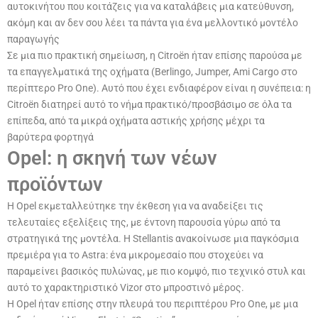
αυτοκινήτου που κοιτάζεις για να καταλάβεις μια κατεύθυνση,
ακόμη και αν δεν σου λέει τα πάντα για ένα μελλοντικό μοντέλο
παραγωγής
Σε μια πιο πρακτική σημείωση, η Citroën ήταν επίσης παρούσα με
τα επαγγελματικά της οχήματα (Berlingo, Jumper, Ami Cargo στο
περίπτερο Pro One). Αυτό που έχει ενδιαφέρον είναι η συνέπεια: η
Citroën διατηρεί αυτό το νήμα πρακτικό/προσβάσιμο σε όλα τα
επίπεδα, από τα μικρά οχήματα αστικής χρήσης μέχρι τα
βαρύτερα φορτηγά
Opel: η σκηνή των νέων
προϊόντων
Η Opel εκμεταλλεύτηκε την έκθεση για να αναδείξει τις
τελευταίες εξελίξεις της, με έντονη παρουσία γύρω από τα
στρατηγικά της μοντέλα. Η Stellantis ανακοίνωσε μια παγκόσμια
πρεμιέρα για το Astra: ένα μικρομεσαίο που στοχεύει να
παραμείνει βασικός πυλώνας, με πιο κομψό, πιο τεχνικό στυλ και
αυτό το χαρακτηριστικό Vizor στο μπροστινό μέρος.
Η Opel ήταν επίσης στην πλευρά του περιπτέρου Pro One, με μια