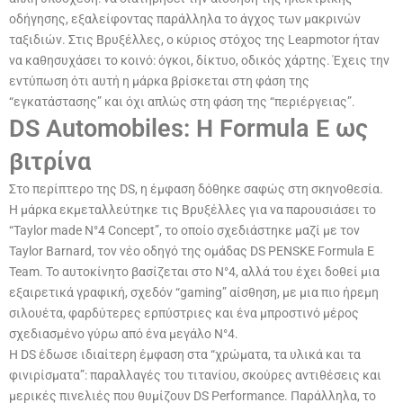
οδήγησης, εξαλείφοντας παράλληλα το άγχος των μακρινών
ταξιδιών. Στις Βρυξέλλες, ο κύριος στόχος της Leapmotor ήταν
να καθησυχάσει το κοινό: όγκοι, δίκτυο, οδικός χάρτης. Έχεις την
εντύπωση ότι αυτή η μάρκα βρίσκεται στη φάση της
“εγκατάστασης” και όχι απλώς στη φάση της “περιέργειας”.
DS Automobiles: Η Formula E ως
βιτρίνα
Στο περίπτερο της DS, η έμφαση δόθηκε σαφώς στη σκηνοθεσία.
Η μάρκα εκμεταλλεύτηκε τις Βρυξέλλες για να παρουσιάσει το
“Taylor made N°4 Concept”, το οποίο σχεδιάστηκε μαζί με τον
Taylor Barnard, τον νέο οδηγό της ομάδας DS PENSKE Formula E
Team. Το αυτοκίνητο βασίζεται στο N°4, αλλά του έχει δοθεί μια
εξαιρετικά γραφική, σχεδόν “gaming” αίσθηση, με μια πιο ήρεμη
σιλουέτα, φαρδύτερες ερπύστριες και ένα μπροστινό μέρος
σχεδιασμένο γύρω από ένα μεγάλο N°4.
Η DS έδωσε ιδιαίτερη έμφαση στα “χρώματα, τα υλικά και τα
φινιρίσματα”: παραλλαγές του τιτανίου, σκούρες αντιθέσεις και
μερικές πινελιές που θυμίζουν DS Performance. Παράλληλα, το