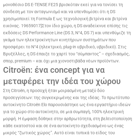
μονοθέσιο DS E-TENSE FE25 βρισκόταν εκεί για να τονίσει τη
σύνδεση με τον ανταγωνισμό και να υπενθυμίσει ότι η DS
χρησιμοποιεί τη Formula E ως τεχνολογική βιτρίνα και βιτρίνα
εικόνας. 19659017]Στον ίδιο χώρο, η DS αναδείκνυε επίσης τις
εκδόσεις DS Performance Line (DS 3, N°4, DS 7) και υπενθύμιζε τη
γκάμα των ηλεκτροκίνητων κινητήριων συστημάτων που
προσφέρει το N°4 (ηλεκτρικό, plug-in υβριδικό, υβριδικό). Στις
Βρυξέλλες, η DS έπαιξε το χαρτί του “σύμπαντος” – σχεδιασμός,
σπορ, premium – και όχι μια χιονοστιβάδα νέων προϊόντων.
Citroën: ένα concept για να
μεταφέρει την ιδέα του χώρου
Στη Citroën, η προσοχή ήταν μοιρασμένη μεταξύ δύο
προσεγγίσεων: της συγκεκριμένης και της ιδέας. Το πρωτότυπο
αυτοκίνητο Citroën Elo παρουσιάστηκε ως ένα εργαστήριο ιδεών
για το χώρο στο αυτοκίνητο, σε μια συμπαγή, 100% ηλεκτρική
μορφή. Η έμφαση δόθηκε στην αρθρωτότητα, στη βελτιστοποίηση
κάθε εκατοστού και σε ένα αυτοκίνητο σχεδιασμένο ως ένας
μικρός “ζωτικός χώρος”. Αυτό είναι τυπικά το είδος του