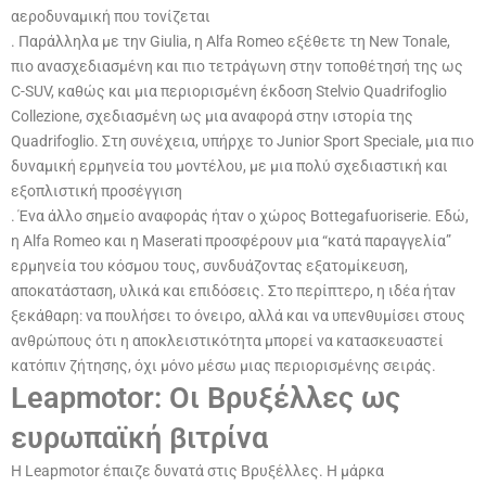
αεροδυναμική που τονίζεται
. Παράλληλα με την Giulia, η Alfa Romeo εξέθετε τη New Tonale,
πιο ανασχεδιασμένη και πιο τετράγωνη στην τοποθέτησή της ως
C-SUV, καθώς και μια περιορισμένη έκδοση Stelvio Quadrifoglio
Collezione, σχεδιασμένη ως μια αναφορά στην ιστορία της
Quadrifoglio. Στη συνέχεια, υπήρχε το Junior Sport Speciale, μια πιο
δυναμική ερμηνεία του μοντέλου, με μια πολύ σχεδιαστική και
εξοπλιστική προσέγγιση
. Ένα άλλο σημείο αναφοράς ήταν ο χώρος Bottegafuoriserie. Εδώ,
η Alfa Romeo και η Maserati προσφέρουν μια “κατά παραγγελία”
ερμηνεία του κόσμου τους, συνδυάζοντας εξατομίκευση,
αποκατάσταση, υλικά και επιδόσεις. Στο περίπτερο, η ιδέα ήταν
ξεκάθαρη: να πουλήσει το όνειρο, αλλά και να υπενθυμίσει στους
ανθρώπους ότι η αποκλειστικότητα μπορεί να κατασκευαστεί
κατόπιν ζήτησης, όχι μόνο μέσω μιας περιορισμένης σειράς.
Leapmotor: Οι Βρυξέλλες ως
ευρωπαϊκή βιτρίνα
Η Leapmotor έπαιζε δυνατά στις Βρυξέλλες. Η μάρκα