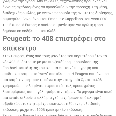
γνώμονα την αγορά. Από την άλλη, τεχνολογικές προθήκες και
έννοιες σχεδιασμένες να προσελκύουν την προσοχή. Στη μέση,
διαδοχικές ομιλίες, με έντονη παρουσία της ανώτατης διοίκησης,
συμπεριλαμβανομένου του Emanuele Cappellano, του νέου COO
της Extended Europe, ο οποίος εμφανίστηκε για πρώτη φορά
δημόσια σε εκδήλωση του κλάδου
Peugeot: το 408 επιστρέφει στο
επίκεντρο
Στην Peugeot, ένας από τους μαγνήτες του περιπτέρου ήταν το
νέο 408. Επέστρεψε με μια πιο ξεκάθαρη παρουσίαση της
Fastback ταυτότητάς του, και μια φωτεινή υπογραφή που
επιδιώκει σαφώς το “wow” αποτέλεσμα. Η Peugeot επιμένει σε
μια σαφή κίνηση προς τα πάνω στην κατηγορία C, και το 408
χρησιμεύει ως βιτρίνα: εκφραστικό στυλ, προσεγμένες
λεπτομέρειες και μεγάλη γκάμα κινητήρων. Το μήνυμα είναι απλό:
μια ενιαία σιλουέτα, αλλά μια γκάμα χρήσεων, από ελαφριά
υβριδικά αυτοκίνητα μέχρι επαναφορτιζόμενες υβριδικές
εκδόσεις, μέχρι και 100% ηλεκτρικές εκδόσεις.
Στο χώρο, η Peugeot έχει επίσης δώσει έμφαση στη συνδεδεμένη