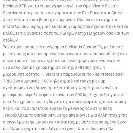
Berlingo XTR για τα συμπαγή φορτηγά, του Opel Vivaro Electric
Sportive για τη μεσαία κατηγορία και των Fiat Ducato και Citroën
Jumper για τις πιο βαριές εφαρμογές. Όλα αυτά τα οχήματα
αποτελούσαν μέρος μιας ευρείας γκάμας που σχεδιάστηκε για να
καλύψει τις ανάγκες τόσο των μικρών επιχειρήσεων όσο και των
στόλων.
Τονίστηκε επίσης το πρόγραμμα Stellantis CustomFit, με λύσεις
μετατροπής και προσαρμογής που αναπτύσσονται απευθείας στο
εργοστάσιο ή μέσω ενός δικτύου εγκεκριμένων συνεργατών.
Ένα άλλο βασικό χαρακτηριστικό της έκθεσης ήταν η
μικροκινητικότητα. Η Stellantis παρουσίασε το Fiat Professional
TRIS, ένα συμπαγές, 100% ηλεκτρικό τρίτροχο pick-up
σχεδιασμένο για διανομή τελευταίου χιλιομέτρου. Ικανό να
μεταφέρει ωφέλιμο φορτίο άνω των 500 kg, ξεχωρίζει για την
ευκολία χρήσης του, τη δυνατότητα επαναφόρτισης από οικιακή
πρίζα και το εξαιρετικά ευέλικτο μέγεθός του στην πόλη
. Παράλληλα, το Citroën Ami Cargo απεικόνιζε μια άλλη πτυχή της
επαγγελματικής μικροκινητικότητας, με βελτιστοποιημένο όγκο
ωφέλιμου φορτίου σε ελάχιστο ίχνος. Και τα δύο μοντέλα