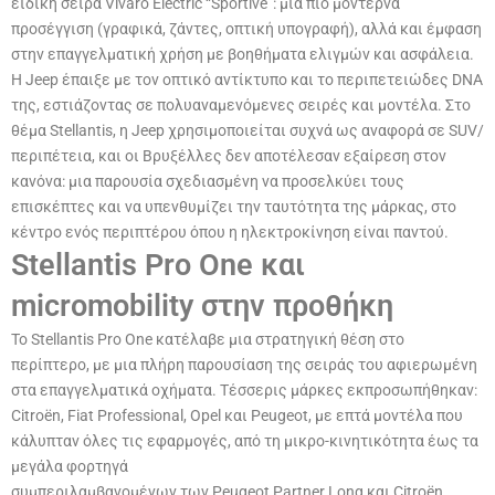
ειδική σειρά Vivaro Electric “Sportive”: μια πιο μοντέρνα
προσέγγιση (γραφικά, ζάντες, οπτική υπογραφή), αλλά και έμφαση
στην επαγγελματική χρήση με βοηθήματα ελιγμών και ασφάλεια.
Η Jeep έπαιξε με τον οπτικό αντίκτυπο και το περιπετειώδες DNA
της, εστιάζοντας σε πολυαναμενόμενες σειρές και μοντέλα. Στο
θέμα Stellantis, η Jeep χρησιμοποιείται συχνά ως αναφορά σε SUV/
περιπέτεια, και οι Βρυξέλλες δεν αποτέλεσαν εξαίρεση στον
κανόνα: μια παρουσία σχεδιασμένη να προσελκύει τους
επισκέπτες και να υπενθυμίζει την ταυτότητα της μάρκας, στο
κέντρο ενός περιπτέρου όπου η ηλεκτροκίνηση είναι παντού.
Stellantis Pro One και
micromobility στην προθήκη
Το Stellantis Pro One κατέλαβε μια στρατηγική θέση στο
περίπτερο, με μια πλήρη παρουσίαση της σειράς του αφιερωμένη
στα επαγγελματικά οχήματα. Τέσσερις μάρκες εκπροσωπήθηκαν:
Citroën, Fiat Professional, Opel και Peugeot, με επτά μοντέλα που
κάλυπταν όλες τις εφαρμογές, από τη μικρο-κινητικότητα έως τα
μεγάλα φορτηγά
συμπεριλαμβανομένων των Peugeot Partner Long και Citroën