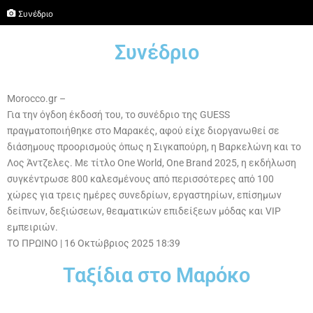
Συνέδριο
Συνέδριο
Morocco.gr –
Για την όγδοη έκδοσή του, το συνέδριο της GUESS
πραγματοποιήθηκε στο Μαρακές, αφού είχε διοργανωθεί σε
διάσημους προορισμούς όπως η Σιγκαπούρη, η Βαρκελώνη και το
Λος Άντζελες. Με τίτλο One World, One Brand 2025, η εκδήλωση
συγκέντρωσε 800 καλεσμένους από περισσότερες από 100
χώρες για τρεις ημέρες συνεδρίων, εργαστηρίων, επίσημων
δείπνων, δεξιώσεων, θεαματικών επιδείξεων μόδας και VIP
εμπειριών.
ΤΟ ΠΡΩΙΝΟ
|
16 Οκτώβριος 2025 18:39
Ταξίδια στο Μαρόκο