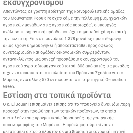
εκσυγχρονισμού
Απαντώντας σε γραπτή ερώτηση της κοινοβουλευτικής ομάδας
του Mouvement Populaire σχετικά με την “έλλειψη βιομηχανικών
αγροτικών μονάδων στις αγροτικές περιοχές”, ο υπουργός
ανέλυσε τη σημαντική πρόοδο που έχει σημειωθεί χάρη σε αυτή
την πολιτική. Είπε ότι συνολικά 1.378 μονάδες προστιθέμενης
αξίας έχουν δημιουργηθεί ή αποκατασταθεί προς όφελος
συνεταιρισμών και ομάδων οικονομικών συμφερόντων,
αντανακλώντας μια συνεχή προσπάθεια εκσυγχρονισμού του
αγροτικού αγροτοβιομηχανικού ιστού. 808 από αυτές τις μονάδες
είχαν κατασκευαστεί στο πλαίσιο του Πράσινου Σχεδίου για το
Μαρόκο, ενώ άλλες 570 εντάσσονται στη στρατηγική Generation
Green.
Εστίαση στα τοπικά προϊόντα
Ο κ. El Bouani επισημαίνει επίσης ότι το Υπουργείο δίνει ιδιαίτερη
προσοχή στην προώθηση των τοπικών προϊόντων, τα οποία
αποτελούν τους πραγματικούς θησαυρούς της γεωργικής
ποικιλομορφίας του Μαρόκου. Η πρόκληση τώρα είναι να
μετατραπεί αυτός ο πλούτος σε μια βιώσιμη οικονομική μηχανή