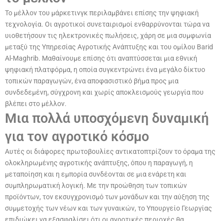
Το μέλλον του μάρκετινγκ περιλαμβάνει επίσης την ψηφιακή
τεχνολογία. Οι αγροτικοί συνεταιρισμοί ενθαρρύνονται τώρα να
υιοθετήσουν τις ηλεκτρονικές πωλήσεις, χάρη σε μια συμφωνία
μεταξύ της Υπηρεσίας Αγροτικής Ανάπτυξης και του ομίλου Barid
Al-Maghrib. Μαθαίνουμε επίσης ότι αναπτύσσεται μια εθνική
ψηφιακή πλατφόρμα, η οποία συγκεντρώνει ένα μεγάλο δίκτυο
τοπικών παραγωγών, ένα αποφασιστικό βήμα προς μια
συνδεδεμένη, σύγχρονη και χωρίς αποκλεισμούς γεωργία που
βλέπει στο μέλλον.
Μια πολλά υποσχόμενη δυναμική
για τον αγροτικό κόσμο
Αυτές οι διάφορες πρωτοβουλίες αντικατοπτρίζουν το όραμα της
ολοκληρωμένης αγροτικής ανάπτυξης, όπου η παραγωγή, η
μεταποίηση και η εμπορία συνδέονται σε μια ενάρετη και
συμπληρωματική λογική. Με την προώθηση των τοπικών
προϊόντων, τον εκσυγχρονισμό των μονάδων και την αύξηση της
συμμετοχής των νέων και των γυναικών, το Υπουργείο Γεωργίας
επιδιώκει να εξασφαλίσει ότι οι αγροτικές περιοχές θα