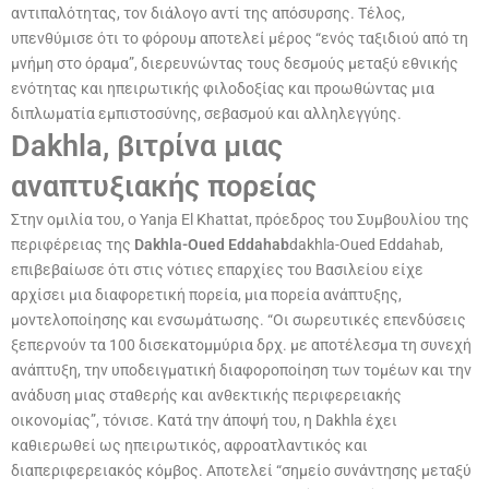
αντιπαλότητας, τον διάλογο αντί της απόσυρσης. Τέλος,
υπενθύμισε ότι το φόρουμ αποτελεί μέρος “ενός ταξιδιού από τη
μνήμη στο όραμα”, διερευνώντας τους δεσμούς μεταξύ εθνικής
ενότητας και ηπειρωτικής φιλοδοξίας και προωθώντας μια
διπλωματία εμπιστοσύνης, σεβασμού και αλληλεγγύης.
Dakhla, βιτρίνα μιας
αναπτυξιακής πορείας
Στην ομιλία του, ο Yanja El Khattat, πρόεδρος του Συμβουλίου της
περιφέρειας της
Dakhla-Oued Eddahab
dakhla-Oued Eddahab,
επιβεβαίωσε ότι στις νότιες επαρχίες του Βασιλείου είχε
αρχίσει μια διαφορετική πορεία, μια πορεία ανάπτυξης,
μοντελοποίησης και ενσωμάτωσης. “Οι σωρευτικές επενδύσεις
ξεπερνούν τα 100 δισεκατομμύρια δρχ. με αποτέλεσμα τη συνεχή
ανάπτυξη, την υποδειγματική διαφοροποίηση των τομέων και την
ανάδυση μιας σταθερής και ανθεκτικής περιφερειακής
οικονομίας”, τόνισε. Κατά την άποψή του, η Dakhla έχει
καθιερωθεί ως ηπειρωτικός, αφροατλαντικός και
διαπεριφερειακός κόμβος. Αποτελεί “σημείο συνάντησης μεταξύ