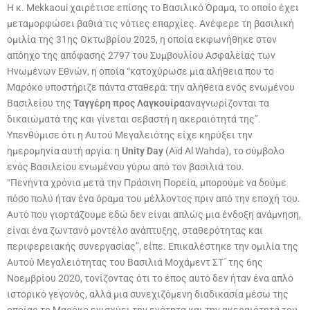
Η κ. Mekkaoui χαιρέτισε επίσης το Βασιλικό Όραμα, το οποίο έχει
μεταμορφώσει βαθιά τις νότιες επαρχίες. Ανέφερε τη βασιλική
ομιλία της 31ης Οκτωβρίου 2025, η οποία εκφωνήθηκε στον
απόηχο της απόφασης 2797 του Συμβουλίου Ασφαλείας των
Ηνωμένων Εθνών, η οποία “κατοχύρωσε μια αλήθεια που το
Μαρόκο υποστήριζε πάντα σταθερά: την αλήθεια ενός ενωμένου
Βασιλείου της
Ταγγέρη προς Λαγκουίρα
αναγνωρίζονται τα
δικαιώματά της και γίνεται σεβαστή η ακεραιότητά της”.
Υπενθύμισε ότι η Αυτού Μεγαλειότης είχε κηρύξει την
ημερομηνία αυτή αργία: η
Unity Day
(Aïd Al Wahda), το σύμβολο
ενός Βασιλείου ενωμένου γύρω από τον βασιλιά του.
“Πενήντα χρόνια μετά την Πράσινη Πορεία, μπορούμε να δούμε
πόσο πολύ ήταν ένα όραμα του μέλλοντος πριν από την εποχή του.
Αυτό που γιορτάζουμε εδώ δεν είναι απλώς μια ένδοξη ανάμνηση,
είναι ένα ζωντανό μοντέλο ανάπτυξης, σταθερότητας και
περιφερειακής συνεργασίας”, είπε. Επικαλέστηκε την ομιλία της
Αυτού Μεγαλειότητας του Βασιλιά Μοχάμεντ ΣΤ΄ της 6ης
Νοεμβρίου 2020, τονίζοντας ότι το έπος αυτό δεν ήταν ένα απλό
ιστορικό γεγονός, αλλά μια συνεχιζόμενη διαδικασία μέσω της
οποίας το Μαρόκο ενισχύει την ενότητα και την ακεραιότητά του