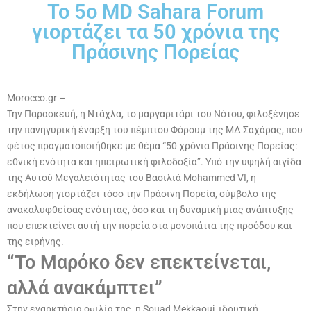
Το 5ο MD Sahara Forum
γιορτάζει τα 50 χρόνια της
Πράσινης Πορείας
Morocco.gr –
Την Παρασκευή, η Ντάχλα, το μαργαριτάρι του Νότου, φιλοξένησε
την πανηγυρική έναρξη του πέμπτου Φόρουμ της ΜΔ Σαχάρας, που
φέτος πραγματοποιήθηκε με θέμα “50 χρόνια Πράσινης Πορείας:
εθνική ενότητα και ηπειρωτική φιλοδοξία”. Υπό την υψηλή αιγίδα
της Αυτού Μεγαλειότητας του Βασιλιά Mohammed VI, η
εκδήλωση γιορτάζει τόσο την Πράσινη Πορεία, σύμβολο της
ανακαλυφθείσας ενότητας, όσο και τη δυναμική μιας ανάπτυξης
που επεκτείνει αυτή την πορεία στα μονοπάτια της προόδου και
της ειρήνης.
“Το Μαρόκο δεν επεκτείνεται,
αλλά ανακάμπτει”
Στην εναρκτήρια ομιλία της, η Souad Mekkaoui, ιδρυτική