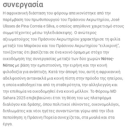
συνεργασία
Η αφρικανική διάσταση του φόρουμ απεικονίστηκε από την
παρέμβαση του πρωθυπουργού του Πράσινου Ακρωτηρίου, José
Ulisses de Pina Correia e Silva, ο οποίος απηύθυνε χαιρετισμό στους
συμμετέχοντες μέσω τηλεδιάσκεψης. Ο ανώτερος
αξιωματούχος του Πράσινου Ακρωτηρίου χαρακτήρισε τη φιλία
μεταξύ του Μαρόκου και του Πράσινου Ακρωτηρίου “ειλικρινή”,
τονίζοντας ότι βασίζεται σε ένα κοινό όραμα με στόχο την
οικοδόμηση της συνεργασίας μεταξύ των δύο χωρών
Νότος-
Νότος
με βάση την εμπιστοσύνη, την ειρήνη και την κοινή
φιλοδοξία για ανάπτυξη. Κατά την άποψή του, αυτή η αφρικανική
αδελφοσύνη αντανακλά μια κοινή πίστη στην πρόοδο της ηπείρου,
η οποία καθοδηγείται από τη σταθερότητα, την αλληλεγγύη και
την επιθυμία να οικοδομηθεί ένα κοινό μέλλον. Το Φόρουμ MD
Sahara 2025 επιβεβαιώνει έτσι τη θέση του ως πλατφόρμα
διαλόγου και δράσης, όπου πολιτικοί ιθύνοντες, οικονομολόγοι,
διπλωμάτες και νέοι ηγέτες συναντώνται γύρω από την ίδια
πεποίθηση: η Πράσινη Πορεία συνεχίζεται, στα μυαλά και στα
έργα.