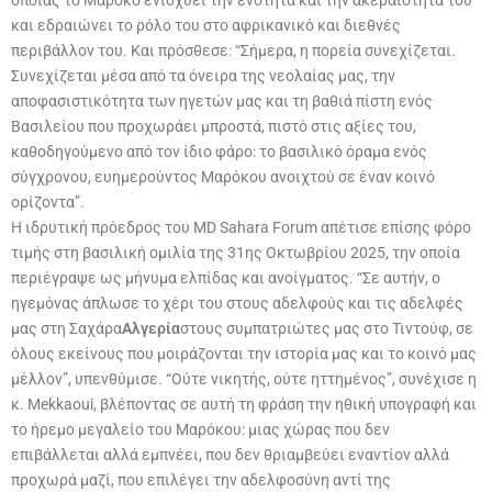
και εδραιώνει το ρόλο του στο αφρικανικό και διεθνές
περιβάλλον του. Και πρόσθεσε: “Σήμερα, η πορεία συνεχίζεται.
Συνεχίζεται μέσα από τα όνειρα της νεολαίας μας, την
αποφασιστικότητα των ηγετών μας και τη βαθιά πίστη ενός
Βασιλείου που προχωράει μπροστά, πιστό στις αξίες του,
καθοδηγούμενο από τον ίδιο φάρο: το βασιλικό όραμα ενός
σύγχρονου, ευημερούντος Μαρόκου ανοιχτού σε έναν κοινό
ορίζοντα”.
Η ιδρυτική πρόεδρος του MD Sahara Forum απέτισε επίσης φόρο
τιμής στη βασιλική ομιλία της 31ης Οκτωβρίου 2025, την οποία
περιέγραψε ως μήνυμα ελπίδας και ανοίγματος. “Σε αυτήν, ο
ηγεμόνας άπλωσε το χέρι του στους αδελφούς και τις αδελφές
μας στη Σαχάρα
Αλγερία
στους συμπατριώτες μας στο Τιντούφ, σε
όλους εκείνους που μοιράζονται την ιστορία μας και το κοινό μας
μέλλον”, υπενθύμισε. “Ούτε νικητής, ούτε ηττημένος”, συνέχισε η
κ. Mekkaoui, βλέποντας σε αυτή τη φράση την ηθική υπογραφή και
το ήρεμο μεγαλείο του Μαρόκου: μιας χώρας που δεν
επιβάλλεται αλλά εμπνέει, που δεν θριαμβεύει εναντίον αλλά
προχωρά μαζί, που επιλέγει την αδελφοσύνη αντί της