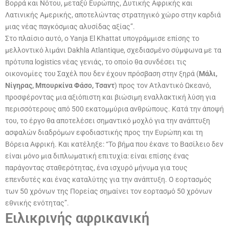
Βορρά και Νότου, μεταξύ Ευρώπης, Δυτικής Αφρικής και
Λατινικής Αμερικής, αποτελώντας στρατηγικό χώρο στην καρδιά
μιας νέας παγκόσμιας αλυσίδας αξίας”.
Στο πλαίσιο αυτό, ο Yanja El Khattat υπογράμμισε επίσης το
μελλοντικό λιμάνι Dakhla Atlantique, σχεδιασμένο σύμφωνα με τα
πρότυπα logistics νέας γενιάς, το οποίο θα συνδέσει τις
οικονομίες του Σαχέλ που δεν έχουν πρόσβαση στην ξηρά (
Μάλι,
Νίγηρας, Μπουρκίνα Φάσο, Τσαντ
) προς τον Ατλαντικό Ωκεανό,
προσφέροντας μια αξιόπιστη και βιώσιμη εναλλακτική λύση για
περισσότερους από 500 εκατομμύρια ανθρώπους. Κατά την άποψή
του, το έργο θα αποτελέσει σημαντικό μοχλό για την ανάπτυξη
ασφαλών διαδρόμων εφοδιαστικής προς την Ευρώπη και τη
Βόρεια Αφρική. Και κατέληξε: “Το βήμα που έκανε το Βασίλειο δεν
είναι μόνο μια διπλωματική επιτυχία: είναι επίσης ένας
παράγοντας σταθερότητας, ένα ισχυρό μήνυμα για τους
επενδυτές και ένας καταλύτης για την ανάπτυξη. Ο εορτασμός
των 50 χρόνων της Πορείας σημαίνει τον εορτασμό 50 χρόνων
εθνικής ενότητας”.
Ειλικρινής αφρικανική