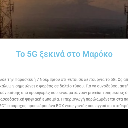
Το 5G ξεκινά στο Μαρόκο
σε την Παρασκευή 7 Νοεμβρίου ότι θέτει σε λειτουργία το 5G. Ως α
 κάλυψη, σημειώνει ο φορέας σε δελτίο τύπου. Για να συνοδεύσει αυτ
ύν επίσης από προσφορές που ενσωματώνουν premium υπηρεσίες όπω
ι διασκεδαστική ψηφιακή εμπειρία. Η περιαγωγή περιλαμβάνεται στα π
 5G”, ο πάροχος προσφέρει ένα BOX νέας γενιάς που εγγυάται σταθερ