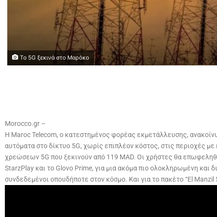
Το 5G ξεκινά στο Μαρόκο
Morocco.gr –
Η Maroc Telecom, ο κατεστημένος φορέας εκμετάλλευσης, ανακοίνω
αυτόματα στο δίκτυο 5G, χωρίς επιπλέον κόστος, στις περιοχές με
χρεώσεων 5G που ξεκινούν από 119 MAD. Οι χρήστες θα επωφεληθο
StarzPlay και το Glovo Prime, για μια ακόμα πιο ολοκληρωμένη κα
συνδεδεμένοι οπουδήποτε στον κόσμο. Και για το πακέτο “El Manzil