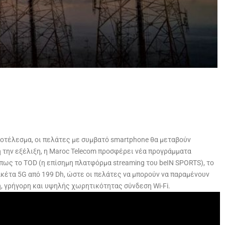
ποτέλεσμα, οι πελάτες με συμβατό smartphone θα μεταβούν
ή την εξέλιξη, η Maroc Telecom προσφέρει νέα προγράμματα
ς το TOD (η επίσημη πλατφόρμα streaming του beIN SPORTS), το
ακέτα 5G από 199 Dh, ώστε οι πελάτες να μπορούν να παραμένουν
ή, γρήγορη και υψηλής χωρητικότητας σύνδεση Wi-Fi.