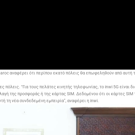
Maroc αναφέρει ότι περίπου εκατό πόλεις θα επωφεληθούν από αυτή τ
ες πόλεις. “Για τους πελάτες κινητής τηλεφωνίας, το inwi 5G είναι 
γή της προσφοράς ή της κάρτας SIM. Δεδομένου ότι οι κάρτες SIM τη
ή τη νέα συνδεδεμένη εμπειρία”, αναφέρει η inwi.