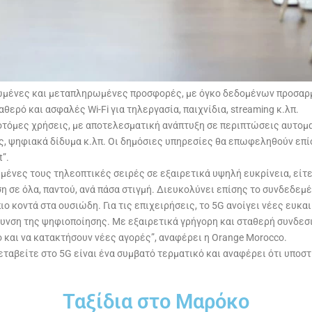
μένες και μεταπληρωμένες προσφορές, με όγκο δεδομένων προσαρμοσ
ταθερό και ασφαλές Wi-Fi για τηλεργασία, παιχνίδια, streaming κ.λπ.
καινοτόμες χρήσεις, με αποτελεσματική ανάπτυξη σε περιπτώσεις αυτο
 ψηφιακά δίδυμα κ.λπ. Οι δημόσιες υπηρεσίες θα επωφεληθούν επίση
”.
ημένες τους τηλεοπτικές σειρές σε εξαιρετικά υψηλή ευκρίνεια, εί
η σε όλα, παντού, ανά πάσα στιγμή. Διευκολύνει επίσης το συνδεδεμέν
 κοντά στα ουσιώδη. Για τις επιχειρήσεις, το 5G ανοίγει νέες ευκ
νση της ψηφιοποίησης. Με εξαιρετικά γρήγορη και σταθερή συνδεσιμό
ο και να κατακτήσουν νέες αγορές”, αναφέρει η Orange Morocco.
μεταβείτε στο 5G είναι ένα συμβατό τερματικό και αναφέρει ότι υπο
Ταξίδια στο Μαρόκο