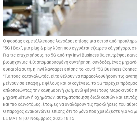
Ο φορέας εκμετάλλευσης λανσάρει επίσης μια σειρά από προπληρω
“5G i-Box”, μια plug & play λύση που εγγυάται εξαιρετικά γρήγορο, σ
Για τις επιχειρήσεις, το 5G από την inwi Business θα επιτρέψει 
βιομηχανίας 4.0: απομακρυσμένη συντήρηση, συνδεδεμένες μηχανές,
ευκαιρία αυτή, η inwi λανσάρει επίσης το κουτί “5G Business Connect
“Για τους καταναλωτές, είτε θέλουν να παρακολουθήσουν τις αγαπ
μείνουν σε επαφή με φίλους και οικογένεια, το 5G παρέχει πρόσβασ
απλοποιώντας την καθημερινή ζωή, ενώ φέρνει τους Μαροκινούς πιο
μηχανημάτων ή οχημάτων, αυτοματοποίηση διαδικασιών και επιτάχυ
και πιο καινοτόμες, έτοιμες να αναλάβουν τις προκλήσεις του αύρι
Ο πάροχος ανακοινώνει επίσης ότι το μόνο που χρειάζεστε για να 
LE MATIN
|
07 Νοέμβριος 2025 18:15