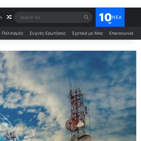
10
ΝΈΑ
n
Πολιτισμός
Συχνές Ερωτήσεις
Σχετικά με Μας
Επικοινωνία