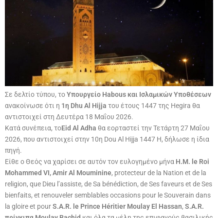
Σε δελτίο τύπου, το
Υπουργείο Habous και Ισλαμικών Υποθέσεων
ανακοίνωσε ότι η
1η Dhu Al Hijja
του έτους 1447 της Hegira θα
αντιστοιχεί στη Δευτέρα 18 Μαΐου 2026.
Κατά συνέπεια, το
Eid Al Adha
θα εορταστεί την Τετάρτη 27 Μαΐου
2026, που αντιστοιχεί στην 10η Dou Al Hijja 1447 H, δήλωσε η ίδια
πηγή.
Είθε ο Θεός να χαρίσει σε αυτόν τον ευλογημένο μήνα
H.M. le Roi
Mohammed VI, Amir Al Mouminine
, protecteur de la Nation et de la
religion, que Dieu l’assiste, de Sa bénédiction, de Ses faveurs et de Ses
bienfaits, et renouveler semblables occasions pour le Souverain dans
la gloire et pour
S.A.R. le Prince Héritier Moulay El Hassan
,
S.A.R.
πρίγκιπα Moulay Rachid
και όλα τα μέλη της επιφανούς βασιλικής