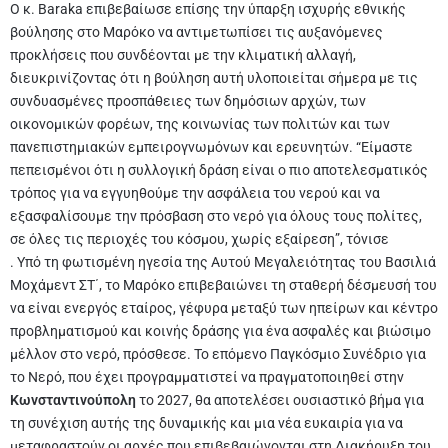
Ο κ. Baraka επιβεβαίωσε επίσης την ύπαρξη ισχυρής εθνικής
βούλησης στο Μαρόκο να αντιμετωπίσει τις αυξανόμενες
προκλήσεις που συνδέονται με την κλιματική αλλαγή,
διευκρινίζοντας ότι η βούληση αυτή υλοποιείται σήμερα με τις
συνδυασμένες προσπάθειες των δημόσιων αρχών, των
οικονομικών φορέων, της κοινωνίας των πολιτών και των
πανεπιστημιακών εμπειρογνωμόνων και ερευνητών. “Είμαστε
πεπεισμένοι ότι η συλλογική δράση είναι ο πιο αποτελεσματικός
τρόπος για να εγγυηθούμε την ασφάλεια του νερού και να
εξασφαλίσουμε την πρόσβαση στο νερό για όλους τους πολίτες,
σε όλες τις περιοχές του κόσμου, χωρίς εξαίρεση”, τόνισε
. Υπό τη φωτισμένη ηγεσία της Αυτού Μεγαλειότητας του Βασιλιά
Μοχάμεντ ΣΤ΄, το Μαρόκο επιβεβαιώνει τη σταθερή δέσμευσή του
να είναι ενεργός εταίρος, γέφυρα μεταξύ των ηπείρων και κέντρο
προβληματισμού και κοινής δράσης για ένα ασφαλές και βιώσιμο
μέλλον στο νερό, πρόσθεσε. Το επόμενο Παγκόσμιο Συνέδριο για
το Νερό, που έχει προγραμματιστεί να πραγματοποιηθεί στην
Κωνσταντινούπολη
το 2027, θα αποτελέσει ουσιαστικό βήμα για
τη συνέχιση αυτής της δυναμικής και μια νέα ευκαιρία για να
μεταφραστούν οι αρχές που επιβεβαιώνονται στη Διακήρυξη του