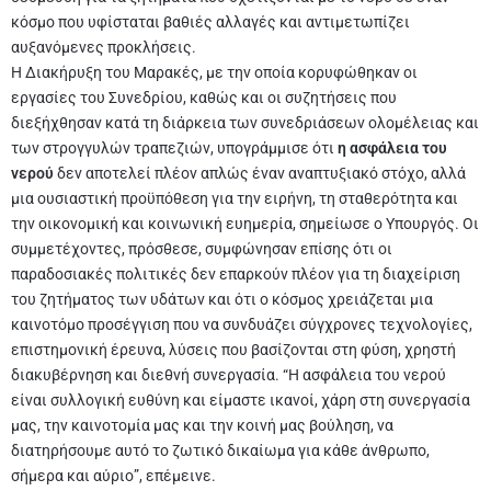
κόσμο που υφίσταται βαθιές αλλαγές και αντιμετωπίζει
αυξανόμενες προκλήσεις.
Η Διακήρυξη του Μαρακές, με την οποία κορυφώθηκαν οι
εργασίες του Συνεδρίου, καθώς και οι συζητήσεις που
διεξήχθησαν κατά τη διάρκεια των συνεδριάσεων ολομέλειας και
των στρογγυλών τραπεζιών, υπογράμμισε ότι
η ασφάλεια του
νερού
δεν αποτελεί πλέον απλώς έναν αναπτυξιακό στόχο, αλλά
μια ουσιαστική προϋπόθεση για την ειρήνη, τη σταθερότητα και
την οικονομική και κοινωνική ευημερία, σημείωσε ο Υπουργός. Οι
συμμετέχοντες, πρόσθεσε, συμφώνησαν επίσης ότι οι
παραδοσιακές πολιτικές δεν επαρκούν πλέον για τη διαχείριση
του ζητήματος των υδάτων και ότι ο κόσμος χρειάζεται μια
καινοτόμο προσέγγιση που να συνδυάζει σύγχρονες τεχνολογίες,
επιστημονική έρευνα, λύσεις που βασίζονται στη φύση, χρηστή
διακυβέρνηση και διεθνή συνεργασία. “Η ασφάλεια του νερού
είναι συλλογική ευθύνη και είμαστε ικανοί, χάρη στη συνεργασία
μας, την καινοτομία μας και την κοινή μας βούληση, να
διατηρήσουμε αυτό το ζωτικό δικαίωμα για κάθε άνθρωπο,
σήμερα και αύριο”, επέμεινε.