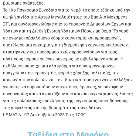
βιώσιμης ανάπτυξης.
Το 19ο Παγκόσμιο Συνέδριο για το Νερό, το οποίο τέθηκε υπό την
υψηλή αιγίδα της Αυτού Μεγαλειότητας του Βασιλιά Μοχάμεντ
ΣΤ΄, και συνδιοργανώθηκε από το Υπουργείο Δημοσίων Έργων και
Υδάτων και τη Διεθνή Ένωση Υδατικών Πόρων με θέμα “Το νερό
σε έναν μεταβαλλόμενο κόσμο: καινοτομία και προσαρμογή”,
αποτέλεσε μια ευκαιρία για τη διερεύνηση καινοτόμων λύσεων,
στρατηγικών και προσαρμοστικών προσεγγίσεων για τους
υδάτινους πόρους σε έναν συνεχώς μεταβαλλόμενο κόσμο. Η
εκδήλωση παρείχε μια πλατφόρμα για εμπειρογνώμονες,
επαγγελματίες, ερευνητές, φορείς χάραξης πολιτικής, την
κοινωνία των πολιτών και τον ιδιωτικό τομέα για να ανταλλάξουν
γνώσεις, να παρουσιάσουν καινοτόμες έρευνες, να συνάψουν
συνεργασίες και να αναπτύξουν από κοινού συγκεκριμένες λύσεις
για τις πολύπλοκες προκλήσεις της παγκόσμιας διακυβέρνησης,
της ασφάλειας και της βιωσιμότητας των υδάτων.
LE MATIN
|
07 Δεκεμβρίου 2025 Στις 17:09
Ταξίδια στο Μαρόκο