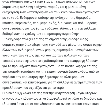
ανανεώσιμων πηγών ενέργειαςs, η επαναχρησιμοποίηση των
λυμάτων
, η συλλογή βρόχινου νερού
, και η βελτιωμένη
διαχείριση των καταστροφών και των κινδύνων που σχετίζονται
με το νερό. Ενθαρρύνει επίσης την ενίσχυση της διμερούς,
υποπεριφερειακής, περιφερειακής, διεθνούς και πολυμερούς
συνεργασίας στον τομέα των υδάτων, ιδίως με την ανταλλαγή
δεδομένων, τεχνολογιών και εμπειρογνωμοσύνης
. Το έγγραφο τονίζει επίσης τη σημασία της διασφάλισης
συμμετοχικής διακυβέρνησης των υδάτων μέσω της συμμετοχής
όλων των ενδιαφερόμενων μερών, συμπεριλαμβανομένων των
γυναικών, των νέων, της κοινωνίας των πολιτών και των
τοπικών κοινοτήτων, στο σχεδιασμό και την εφαρμογή λύσεων
για τα προβλήματα που σχετίζονται με τα ύδατα. Αφορά επίσης
την ευαισθητοποίηση και την
επιστημονική έρευνα
γύρω από το
νερό και την προώθηση της δημιουργίας πλατφορμών
συνεργασίας και καινοτομίας για τη συλλογική αντιμετώπιση των
προκλήσεων που σχετίζονται με το νερό
Η Διακήρυξη καλεί επίσης για την κινητοποίηση μεγαλύτερων
οικονομικών πόρων ώστε να διασφαλιστεί ότι όλα τα δημόσια και
ιδιωτικά έργα και οι επενδύσεις είναι ανθεκτικά και καινοτόμα