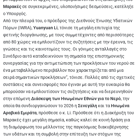
Μαρακές
σε συγκεκριμένες, υλοποιήσιμες δεσμεύσεις, κατέληξε
ο Υπουργός.
Από την πλευρά του, ο πρόεδρος της Διεθνούς Ένωσης Υδατικών
Πόρων (IWRA),
Yuanyuan Li
, τόνισε τη μεγάλη επιτυχία της
φετινής διοργάνωσης, με τους συμμετέχοντες από περισσότερες
από 80 χώρες να εμπλουτίζουν τις συζητήσεις με την έρευνα, τις
γνώσεις και τις καινοτομίες τους. Οι γόνιμες ανταλλαγές στο
Συνέδριο αυτό καταδεικνύουν τη σημασία της επιστημονικής
συνεργασίας για την αντιμετώπιση των προκλήσεων του νερού σε
ένα μεταβαλλόμενο περιβάλλον που χαρακτηρίζεται από μια
σειρά σημαντικών προκλήσεων”, τόνισε. Πολλές από τις σχετικές
συστάσεις και συνεισφορές που έγιναν με αυτή την ευκαιρία θα
μπορούσαν να εμπλουτίσουν τις συζητήσεις και να διερευνηθούν
στην επόμενη
Διάσκεψη των Ηνωμένων Εθνών για το Νερό
, την
οποία θα συνδιοργανώσουν το 2026 η
Σενεγάλη
και τα
Ηνωμένα
Αραβικά Εμιράτα
, πρόσθεσε ο κ. Li. Πρόσθεσε ότι η Διακήρυξη του
Μαρακές έχει μεγάλη σημασία, καθώς καλεί σε κοινή δράση για
τη διαμόρφωση του μέλλοντος της παγκόσμιας διακυβέρνησης
των υδάτων και τη συμβολή στην επίτευξη των στόχων της