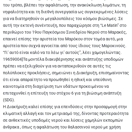
του τρόπο, βλέπει την αφαλάτωση, την ανακύκλωση λυμάτων, τη
νηφαλιότητα και τη διεθνή συνεργασία ως συγκεκριμένες λύσεις
για να διατηρηθούν οι μεγαλουπόλεις του κόσμου βιώσιμες. Σε
αυτή την εκτενή συνέντευξη, που παραχώρησε στη “Le Matin” στο
περιθώριο του 19ου Παγκόσμιου Συνεδρίου Νερού στο Μαρακές,
επαινεί επίσης την αριστεία του Μαρόκου στον τομέα αυτό, μια
αριστεία που συχνά αγνοείται από τους ίδιους τους Μαροκινούς.
“Γι’ αυτό είναι καλό να το λέω γι’ αυτούς”, λέει χαμογελώντας.
19659004]Τα μοντέλα διακυβέρνησης και ανάπτυξης υποδομών
πρέπει να εξελιχθούν για να ανταποκριθούν σε αυτές τις
πολύπλοκες προκλήσεις, σημειώνει η Διακήρυξη, επισημαίνοντας
ότι είναι απαραίτητο να προωθηθεί η ηθική και υπεύθυνη
καινοτομία στη διαχείριση των υδάτων προκειμένου να
επιταχυνθεί η επίτευξη του στόχου 6 για τη βιώσιμη ανάπτυξη
(SDG).
Η Διακήρυξη καλεί επίσης για επενδύσεις στην προσαρμογή στην
κλιματική αλλαγή και τον μετριασμό της, δίνοντας προτεραιότητα
σε ανθεκτικές υποδομές νερού και λύσεις χαμηλών εκπομπών
άνθρακα
, όπως η αφαλάτωση του θαλασσινού νερού
με χρήση