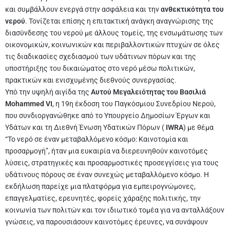
και συμβάλλουν ενεργά στην ασφάλεια και την
ανθεκτικότητα του
νερού
. Τονίζεται επίσης η επιτακτική ανάγκη αναγνώρισης της
διασύνδεσης του νερού με άλλους τομείς, της ενσωμάτωσης των
οικονομικών, κοινωνικών και περιβαλλοντικών πτυχών σε όλες
τις διαδικασίες σχεδιασμού των υδάτινων πόρων και της
υποστήριξης του δικαιώματος στο νερό μέσω πολιτικών,
πρακτικών και ενισχυμένης διεθνούς συνεργασίας.
Υπό την υψηλή αιγίδα της
Αυτού Μεγαλειότητας του Βασιλιά
Mohammed VI
, η 19η έκδοση του Παγκόσμιου Συνεδρίου Νερού,
που συνδιοργανώθηκε από το Υπουργείο Δημοσίων Έργων και
Υδάτων και τη Διεθνή Ένωση Υδατικών Πόρων (
IWRA
) με θέμα
“Το νερό σε έναν μεταβαλλόμενο κόσμο: Καινοτομία και
προσαρμογή”, ήταν μια ευκαιρία να διερευνηθούν καινοτόμες
λύσεις, στρατηγικές και προσαρμοστικές προσεγγίσεις για τους
υδάτινους πόρους σε έναν συνεχώς μεταβαλλόμενο κόσμο. Η
εκδήλωση παρείχε μια πλατφόρμα για εμπειρογνώμονες,
επαγγελματίες, ερευνητές, φορείς χάραξης πολιτικής, την
κοινωνία των πολιτών και τον ιδιωτικό τομέα για να ανταλλάξουν
γνώσεις, να παρουσιάσουν καινοτόμες έρευνες, να συνάψουν