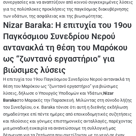
συνεργασίες και να αναπτύξουν από κοινού συγκεκριμένες λύσεις
για τις πολύπλοκες προκλήσεις της παγκόσμιας διακυβέρνησης
των υδάτων, της ασφάλειας και της βιωσιμότητας.
Nizar Baraka: Η επιτυχία του 19ου
Παγκόσμιου Συνεδρίου Νερού
αντανακλά τη θέση του Μαρόκου
ως “ζωντανό εργαστήριο” για
βιώσιμες λύσεις
Η επιτυχία του 19ου Παγκόσμιου Συνεδρίου Νερού αντανακλά τη
θέση του Μαρόκου ως “ζωντανό εργαστήριο” για βιώσιμες
λύσεις, δήλωσε ο Υπουργός Υποδομών και Υδάτων,
Nizar
Baraka
στο Μαρακές την Παρασκευή. Μιλώντας στη σύνοδο λήξης
του Συνεδρίου, ο κ. Baraka τόνισε ότι αυτή η διεθνής εκδήλωση
σημαδεύτηκε επί πέντε ημέρες από εποικοδομητικές συζητήσεις
και πλούσιες και γόνιμες επιστημονικές ανταλλαγές, παρέχοντας
μια μοναδική ευκαιρία να ανανεώσουμε τη συλλογική μας
δέσμευση για τα ζητήματα που σχετίζονται με το νερό σε έναν