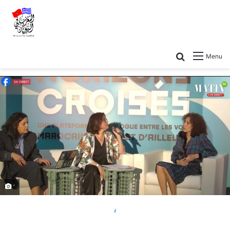
Menu
‘
‘