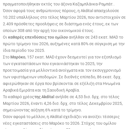
πραγματοποιήθηκαν εκτός του άξονα Καζαμπλάνκα-Ραμπάτ
.
Όσον αφορά τους ανθρώπινους πόρους, η Akdital απασχολούσε
10.202 υπαλλήλους στο τέλος Μαρτίου 2026, που αντιστοιχούν σε
2.409 πρόσθετες προσλήψεις σε διάστημα ενός έτους, εκ των
οποίων 308 από την αρχή του οικονομικού έτους.
Οι
καθαρές επενδύσεις του ομίλου
ανήλθαν σε 243 εκατ. MAD το
πρώτο τρίμηνο του 2026, αυξημένες κατά 80% σε σύγκριση με την
ίδια περίοδο του 2025.
Στο
Μαρόκο
, 157 εκατ. MAD έχουν δεσμευτεί για τον εξοπλισμό
των εγκαταστάσεων που εγκαινιάστηκαν το 2025, την
προετοιμασία για μελλοντικά ανοίγματα και τον εκσυγχρονισμό
των υφιστάμενων υποδομών. Σε διεθνές επίπεδο, 86 εκατ. δρχ.
αφιερώθηκαν σε έργα που βρίσκονται σε εξέλιξη στα Ηνωμένα
Αραβικά Εμιράτα και τη Σαουδική Αραβία.
Το καθαρό χρέος
της Akdital
ανήλθε σε 4,53 δισ. δρχ. στο τέλος
Μαρτίου 2026, έναντι 4,26 δισ. δρχ. στο τέλος Δεκεμβρίου 2025,
σημειώνοντας αύξηση 6% κατά το τρίμηνο.
Όσον αφορά το μέλλον, η Akdital σχεδιάζει να ανοίξει τέσσερις
νέες εγκαταστάσεις στο Μαρόκο το 2026. Στόχος του ομίλου