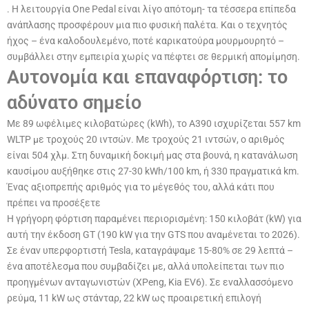
. Η λειτουργία One Pedal είναι λίγο απότομη- τα τέσσερα επίπεδα
ανάπλασης προσφέρουν μια πιο φυσική παλέτα. Και ο τεχνητός
ήχος – ένα καλοδουλεμένο, ποτέ καρικατούρα μουρμουρητό –
συμβάλλει στην εμπειρία χωρίς να πέφτει σε θερμική απομίμηση.
Αυτονομία και επαναφόρτιση: το
αδύνατο σημείο
Με 89 ωφέλιμες κιλοβατώρες (kWh), το A390 ισχυρίζεται 557 km
WLTP με τροχούς 20 ιντσών. Με τροχούς 21 ιντσών, ο αριθμός
είναι 504 χλμ. Στη δυναμική δοκιμή μας στα βουνά, η κατανάλωση
καυσίμου αυξήθηκε στις 27-30 kWh/100 km, ή 330 πραγματικά km.
Ένας αξιοπρεπής αριθμός για το μέγεθός του, αλλά κάτι που
πρέπει να προσέξετε
Η γρήγορη φόρτιση παραμένει περιορισμένη: 150 κιλοβάτ (kW) για
αυτή την έκδοση GT (190 kW για την GTS που αναμένεται το 2026).
Σε έναν υπερφορτιστή Tesla, καταγράψαμε 15-80% σε 29 λεπτά –
ένα αποτέλεσμα που συμβαδίζει με, αλλά υπολείπεται των πιο
προηγμένων ανταγωνιστών (XPeng, Kia EV6). Σε εναλλασσόμενο
ρεύμα, 11 kW ως στάνταρ, 22 kW ως προαιρετική επιλογή