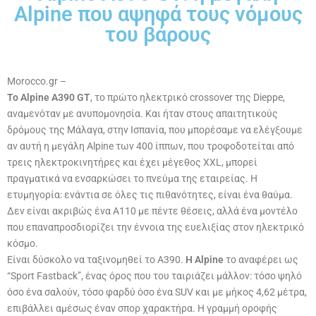
Alpine που αψηφά τους νόμους
του βάρους
Morocco.gr –
Το Alpine A390 GT
, το πρώτο ηλεκτρικό crossover της Dieppe,
αναμενόταν με ανυπομονησία. Και ήταν στους απαιτητικούς
δρόμους της Μάλαγα, στην Ισπανία, που μπορέσαμε να ελέγξουμε
αν αυτή η μεγάλη Alpine των 400 ίππων, που τροφοδοτείται από
τρεις ηλεκτροκινητήρες και έχει μέγεθος XXL, μπορεί
πραγματικά να ενσαρκώσει το πνεύμα της εταιρείας. Η
ετυμηγορία: ενάντια σε όλες τις πιθανότητες, είναι ένα θαύμα.
Δεν είναι ακριβώς ένα A110 με πέντε θέσεις, αλλά ένα μοντέλο
που επαναπροσδιορίζει την έννοια της ευελιξίας στον ηλεκτρικό
κόσμο.
Είναι δύσκολο να ταξινομηθεί το A390.
Η Alpine
το αναφέρει ως
“Sport Fastback”, ένας όρος που του ταιριάζει μάλλον: τόσο ψηλό
όσο ένα σαλούν, τόσο φαρδύ όσο ένα SUV και με μήκος 4,62 μέτρα,
επιβάλλει αμέσως έναν σπορ χαρακτήρα. Η γραμμή οροφής