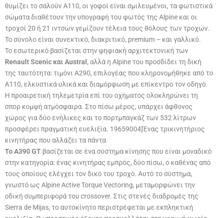
θυμίζει το σαλούν A110, οι γοφοί είναι σμιλευμένοι, τα φωτιστικά
σώματα διαθέτουν την υπογραφή του φωτός της Alpine και οι
τροχοί 20 ή 21 ιντσών γεμίζουν τέλεια τους θόλους των τροχών.
Το σύνολο είναι συνεκτικό, διακριτικό, premium – και γαλλικό.
Το εσωτερικό βασίζεται στην ψηφιακή αρχιτεκτονική των
Renault Scenic και Austral
, αλλά η Alpine του προσδίδει τη δική
της ταυτότητα: τιμόνι A290, επιλογέας που κληρονομήθηκε από το
A110, ελκυστικά υλικά και διαμόρφωση με επίκεντρο τον οδηγό.
Η προαιρετική τηλεμετρία επί του οχήματος ολοκληρώνει τη
σπορ κομψή ατμόσφαιρα. Στο πίσω μέρος, υπάρχει άφθονος
χώρος για δύο ενήλικες και το πορτμπαγκάζ των 532 λίτρων
προσφέρει πραγματική ευελιξία. 19659004]Ένας τρικινητήριος
κινητήρας που αλλάζει τα πάντα
Το A390 GT
βασίζεται σε ένα σύστημα κίνησης που είναι μοναδικό
στην κατηγορία: ένας κινητήρας εμπρός, δύο πίσω, ο καθένας από
τους οποίους ελέγχει τον δικό του τροχό. Αυτό το σύστημα,
γνωστό ως Alpine Active Torque Vectoring, μεταμορφώνει την
οδική συμπεριφορά του crossover. Στις στενές διαδρομές της
Sierra de Mijas, το αυτοκίνητο περιστρέφεται με εκπληκτική