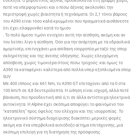
ευελιξία. Ο μπροστινός άξονας προσκολλάται στη γραμμή χωρίς
ποτέ να υπερφορτώνει και ο πίσω άξονας ακολουθεί την
περιστροφή χωρίς βιαιότητα ή τεχνάσματα. Οι 2,1 τόνοι βάρους
του A390 είναι τόσο καλά κρυμμένοι που πραγματικά αισθάνεστε
ότι έχει ελαφρυνθεί κατά το ήμισυ
. Το πολύ άμεσο τιμόνι ενισχύει αυτή την αίσθηση, ακόμη και αν
του λείπει λίγο η αίσθηση. Όσο για την ανάρτηση με τα υδραυλικά
αμορτισέρ, επιτυγχάνει μια απίθανη ισορροπία μεταξύ της σπορ
σκληρότητας και της άνεσης οδήγησης. Χωρίς ελεγχόμενη
απόσβεση, χωρίς τιμονιέρα στους πίσω τροχούς: και όμως το
A390 τα καταφέρνει καλύτερα από πολλά υπερ-εξοπλισμένα σπορ
SUV
Με 400 ίππους και 661 Nm, το A390 GT επιταχύνει από τα 0 στα
100 km/h σε 4,8 δευτερόλεπτα. Η ώθηση είναι ισχυρή, αλλά ποτέ
βάναυση, πιο προοδευτική από ό,τι σε άλλα αντίστοιχα ηλεκτρικά
αυτοκίνητα. Η Alpine έχει σκόπιμα αποφύγει το φαινόμενο του
“καταπέλτη” προς όφελος του ελέγχου και της ισορροπίας. Το
ηλεκτρονικό σύστημα διαχείρισης διακόπτει μερικές φορές
ακόμη και ένα υπερβολικά αισιόδοξο αίτημα επιτάχυνσης, μια
σκόπιμη επιλογή για τη διατήρηση της πρόσφυσης