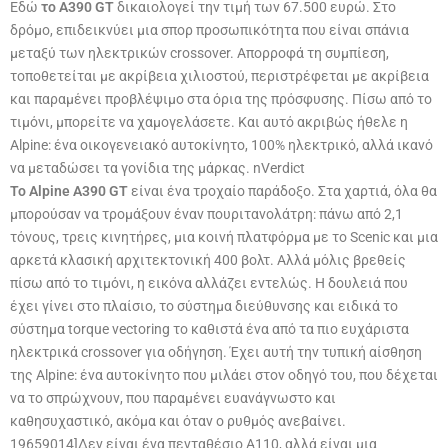
Εδώ
το A390 GT
δικαιολογεί την τιμή των 67.500 ευρώ. Στο
δρόμο, επιδεικνύει μια σπορ προσωπικότητα που είναι σπάνια
μεταξύ των ηλεκτρικών crossover. Απορροφά τη συμπίεση,
τοποθετείται με ακρίβεια χιλιοστού, περιστρέφεται με ακρίβεια
και παραμένει προβλέψιμο στα όρια της πρόσφυσης. Πίσω από το
τιμόνι, μπορείτε να χαμογελάσετε. Και αυτό ακριβώς ήθελε η
Alpine: ένα οικογενειακό αυτοκίνητο, 100% ηλεκτρικό, αλλά ικανό
να μεταδώσει τα γονίδια της μάρκας. nVerdict
Το Alpine A390 GT
είναι ένα τροχαίο παράδοξο. Στα χαρτιά, όλα θα
μπορούσαν να τρομάξουν έναν πουριτανολάτρη: πάνω από 2,1
τόνους, τρεις κινητήρες, μια κοινή πλατφόρμα με το Scenic και μια
αρκετά κλασική αρχιτεκτονική 400 βολτ. Αλλά μόλις βρεθείς
πίσω από το τιμόνι, η εικόνα αλλάζει εντελώς. Η δουλειά που
έχει γίνει στο πλαίσιο, το σύστημα διεύθυνσης και ειδικά το
σύστημα torque vectoring το καθιστά ένα από τα πιο ευχάριστα
ηλεκτρικά crossover για οδήγηση. Έχει αυτή την τυπική αίσθηση
της Alpine: ένα αυτοκίνητο που μιλάει στον οδηγό του, που δέχεται
να το σπρώχνουν, που παραμένει ευανάγνωστο και
καθησυχαστικό, ακόμα και όταν ο ρυθμός ανεβαίνει.
19659014]Δεν είναι ένα πενταθέσιο A110, αλλά είναι μια