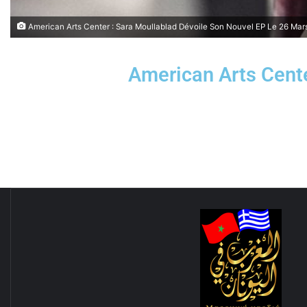
American Arts Center : Sara Moullablad Dévoile Son Nouvel EP Le 26 Mar
American Arts Cente