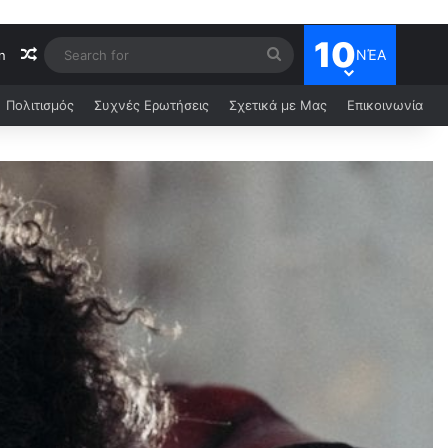
10
ΝΈΑ
n
Πολιτισμός
Συχνές Ερωτήσεις
Σχετικά με Μας
Επικοινωνία