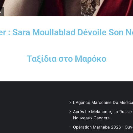
s
r : Sara Moullablad Dévoile Son 
Ταξίδια στο Μαρόκο
LAgence Marocaine Du Médica
Après Le Mélanome, La Russie
Nouveaux Cancers
Opération Marhaba 2026 : Ouv