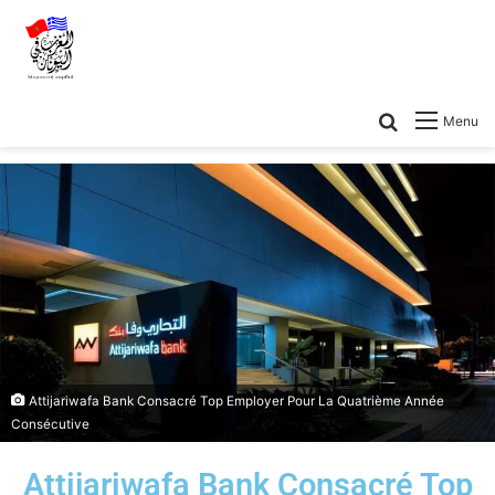
Menu
Attijariwafa Bank Consacré Top Employer Pour La Quatrième Année
Consécutive
Attijariwafa Bank Consacré Top