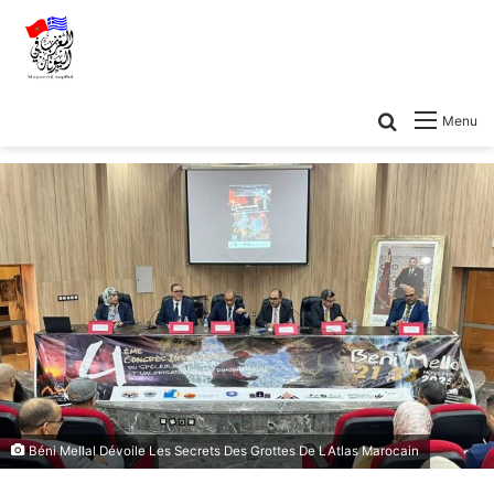
Menu
Béni Mellal Dévoile Les Secrets Des Grottes De LAtlas Marocain