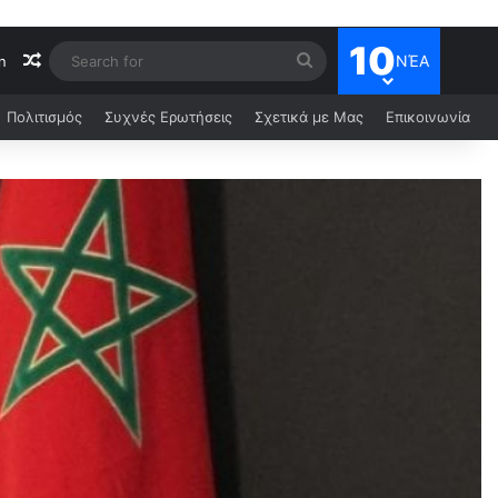
10
ΝΈΑ
n
Πολιτισμός
Συχνές Ερωτήσεις
Σχετικά με Μας
Επικοινωνία