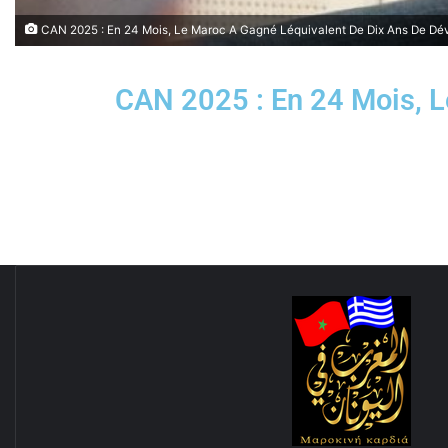
CAN 2025 : En 24 Mois, Le Maroc A Gagné Léquivalent De Dix Ans De D
CAN 2025 : En 24 Mois, 