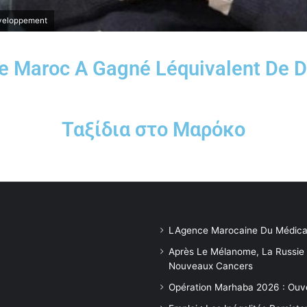
éveloppement
Le Maroc A Gagné Léquivalent De 
Ταξίδια στο Μαρόκο
LAgence Marocaine Du Médica
Après Le Mélanome, La Russie
Nouveaux Cancers
Opération Marhaba 2026 : Ouv