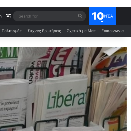
10
ΝΈΑ
n
Πολιτισμός
Συχνές Ερωτήσεις
Σχετικά με Μας
Επικοινωνία