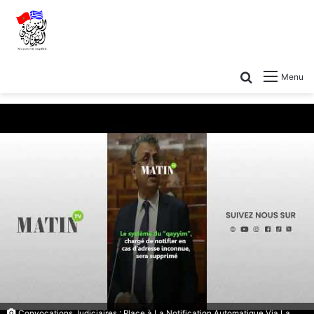
Menu
Convocations Judiciaires : Place à La Notification Automatique Via La