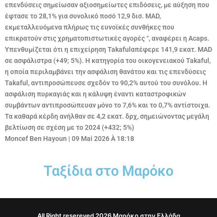
επενδύσεις σημείωσαν αξιοσημείωτες επιδόσεις, με αύξηση που
έφτασε το 28,1% για συνολικό ποσό 12,9 δισ. MAD,
εκμεταλλευόμενα πλήρως τις ευνοϊκές συνθήκες που
επικρατούν στις χρηματοπιστωτικές αγορές
“, αναφέρει η Acaps.
Υπενθυμίζεται ότι η επιχείρηση
Takaful
απέφερε 141,9 εκατ. MAD
σε ασφάλιστρα (+49; 5%). Η κατηγορία του οικογενειακού Takaful,
η οποία περιλαμβάνει την ασφάλιση θανάτου και τις επενδύσεις
Takaful, αντιπροσώπευσε σχεδόν το 90,2% αυτού του συνόλου. Η
ασφάλιση πυρκαγιάς και η κάλυψη έναντι καταστροφικών
συμβάντων αντιπροσώπευαν μόνο το 7,6% και το 0,7% αντίστοιχα.
Τα καθαρά κέρδη ανήλθαν σε 4,2 εκατ. δρχ, σημειώνοντας μεγάλη
βελτίωση σε σχέση με το 2024 (+432; 5%)
Moncef Ben Hayoun
|
09 Mai 2026 À 18:18
Ταξίδια στο Μαρόκο
All Right resereved 2026 Μαρόκο στην Ελλάδα