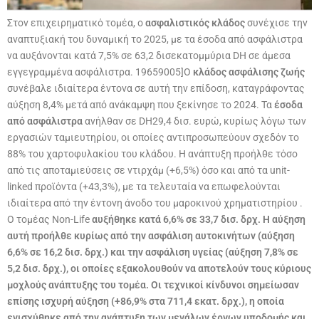
Στον επιχειρηματικό τομέα, ο
ασφαλιστικός κλάδος
συνέχισε την
αναπτυξιακή του δυναμική το 2025, με τα έσοδα από ασφάλιστρα
να αυξάνονται κατά 7,5% σε 63,2 δισεκατομμύρια DH σε άμεσα
εγγεγραμμένα ασφάλιστρα. 19659005]Ο
κλάδος ασφάλισης ζωής
συνέβαλε ιδιαίτερα έντονα σε αυτή την επίδοση, καταγράφοντας
αύξηση 8,4% μετά από ανάκαμψη που ξεκίνησε το 2024. Τα
έσοδα
από ασφάλιστρα
ανήλθαν σε DH29,4 δισ. ευρώ, κυρίως λόγω των
εργασιών ταμιευτηρίου, οι οποίες αντιπροσωπεύουν σχεδόν το
88% του χαρτοφυλακίου του κλάδου. Η ανάπτυξη προήλθε τόσο
από τις αποταμιεύσεις
σε ντιρχάμ (+6,5%) όσο και από τα unit-
linked προϊόντα
(+43,3%), με τα τελευταία να επωφελούνται
ιδιαίτερα από την έντονη άνοδο του μαροκινού χρηματιστηρίου
.
Ο τομέας Non-Life
αυξήθηκε κατά 6,6% σε 33,7 δισ. δρχ. Η αύξηση
αυτή προήλθε κυρίως από την
ασφάλιση αυτοκινήτων
(αύξηση
6,6% σε 16,2 δισ. δρχ.) και την
ασφάλιση υγείας
(αύξηση 7,8% σε
5,2 δισ. δρχ.), οι οποίες εξακολουθούν να αποτελούν τους κύριους
μοχλούς ανάπτυξης του τομέα. Οι τεχνικοί κίνδυνοι σημείωσαν
επίσης ισχυρή αύξηση (+86,9% στα 711,4 εκατ. δρχ.), η οποία
ενισχύθηκε από την ανάπτυξη των μεγάλων έργων υποδομής και