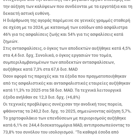
την αύξηση των καλύψεων που συνδέονται με τα εργοτάξια και τη
δεκαετή αστική ευθύνη.
Η διάρθρωση της αγοράς παρέμεινε σε γενικές γραμμές σταθερή
σε σχέση με το 2024, με κατανομή των εσόδων από ασφάλιστρα
46% για τις ασφαλίσεις ζωής και 54% για τις ασφαλίσεις κατά
ζημιών.
Στις αντασφαλίσεις, ο όγκος των αποδεκτών αυξήθηκε κατά 4,5%
στα 4,4 δισ. δρχ. Συνολικά, ο όγκος εργασιών του τομέα,
συμπεριλαμβανομένων των αποδεκτών αντασφαλίσεων,
αυξήθηκε κατά 7,3% στα 67,6 δισ. MAD
Όσον αφορά τις παροχές και τα έξοδα που πραγματοποιήθηκαν
από τις ασφαλιστικές και αντασφαλιστικές εταιρείες
αυξήθηκαν
κατά 11,3% το 2025 στα 58 δισ. MAD. Τα τεχνικά λειτουργικά
έξοδα ανήλθαν σε 12,3 δισ. δρχ. (+6,8%)
Οι τεχνικές προβλέψεις συνέχισαν την ανοδική τους πορεία,
φθάνοντας τα 240,2 δισ. δρχ. το 2025, σημειώνοντας αύξηση 5,7%.
Το χαρτοφυλάκιο των επενδύσεων με περιορισμούς αυξήθηκε
κατά 6,1% σε 244,4 δισεκατομμύρια MAD, αντιπροσωπεύοντας το
73,8% του συνόλου του ισολογισμού. “Τα καθαρά έσοδα από