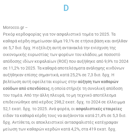
D
Morocco.gr –
Ρεκόρ κερδοφορίας για τον ασφαλιστικό τομέα
το 2025. Τα
καθαρά κέρδη σημείωσαν άλμα 19,1% σε ετήσια βάση και ανήλθαν
σε 5,7 δισ. δρχ. Η εξέλιξη αυτή αντανακλά την ενίσχυση της
οικονομικής ευρωστίας
των φορέων του κλάδου, με ποσοστό
απόδοσης ιδίων κεφαλαίων (ROE) που αυξήθηκε από 9,9% το 2024
σε 11,2% το 2025. Τα καθαρά αποτελέσματα ανάληψης κινδύνων
αυξήθηκαν επίσης σημαντικά, κατά 25,2% σε 7,3 δισ. δρχ. Η
βελτίωση αυτή οφείλεται κυρίως στην
αύξηση των καθαρών
εσόδων από επενδύσεις
, η οποία στήριξε τη συνολική απόδοση
του τομέα. Από την άλλη πλευρά, το μη τεχνικό αποτέλεσμα
επιδεινώθηκε από κέρδος 298,2 εκατ. δρχ. το 2024 σε έλλειμμα
52,1 εκατ. δρχ. το 2025. Ανά φορέα, οι
ασφαλιστικές εταιρείες
είδαν τα καθαρά κέρδη τους να αυξάνονται κατά 21,4% σε 5,3 δισ.
δρχ. Αντίθετα, οι αποκλειστικοί αντασφαλιστές κατέγραψαν
μείωση των καθαρών κερδών κατά 4,2%, στα 419 εκατ. δρχ.