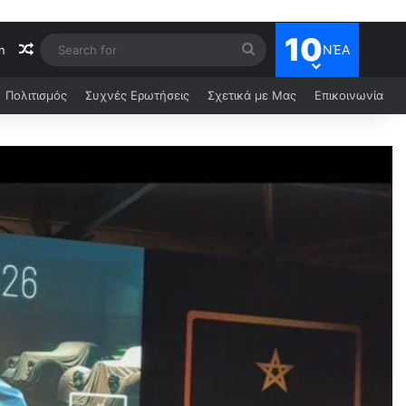
10
ΝΈΑ
n
Πολιτισμός
Συχνές Ερωτήσεις
Σχετικά με Μας
Επικοινωνία