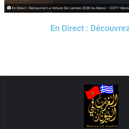
En Direct : Découvrez La Voiture De Lannée 2026 Au Maroc – COTY Mor
En Direct : Découvr