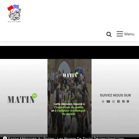
Menu
Farine Mélangée Au Papier : Les Propos De Touizi Déclenchent Une