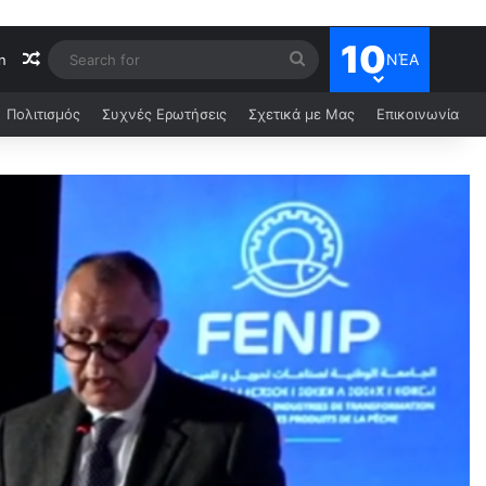
10
ΝΈΑ
n
Πολιτισμός
Συχνές Ερωτήσεις
Σχετικά με Μας
Επικοινωνία