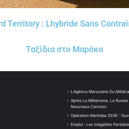
d Territory : Lhybride Sans Contra
Ταξίδια στο Μαρόκο
LAgence Marocaine Du Médica
Après Le Mélanome, La Russie
Nouveaux Cancers
Opération Marhaba 2026 : Ouv
Emploi : Les Inégalités Persis