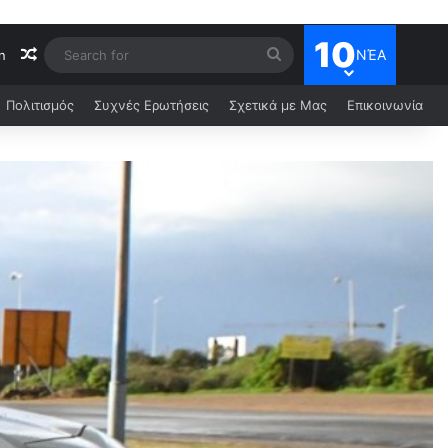
10
ΝΈΑ
n
Πολιτισμός
Συχνές Ερωτήσεις
Σχετικά με Μας
Επικοινωνία