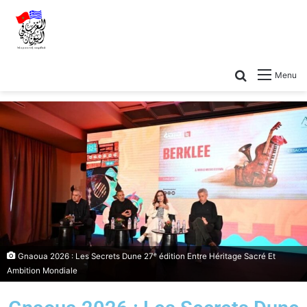
Menu
Gnaoua 2026 : Les Secrets Dune 27ᵉ édition Entre Héritage Sacré Et
Ambition Mondiale