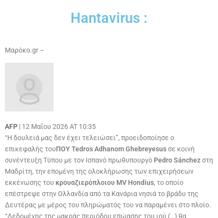
Hantavirus :
Μαρόκο.gr –
AFP
|
12 Μαΐου 2026 AT 10:35
“Η δουλειά μας δεν έχει τελειώσει”, προειδοποίησε ο
επικεφαλής του
ΠΟΥ
Tedros Adhanom Ghebreyesus
σε κοινή
συνέντευξη Τύπου με τον Ισπανό πρωθυπουργό
Pedro Sánchez
στη
Μαδρίτη, την επομένη της ολοκλήρωσης των επιχειρήσεων
εκκένωσης του
κρουαζιερόπλοιου MV Hondius
, το οποίο
επέστρεψε στην Ολλανδία από τα Κανάρια νησιά το βράδυ της
Δευτέρας με μέρος του πληρώματός του να παραμένει στο πλοίο.
“Δεδομένης της μακράς περιόδου επώασης του ιού (…) θα