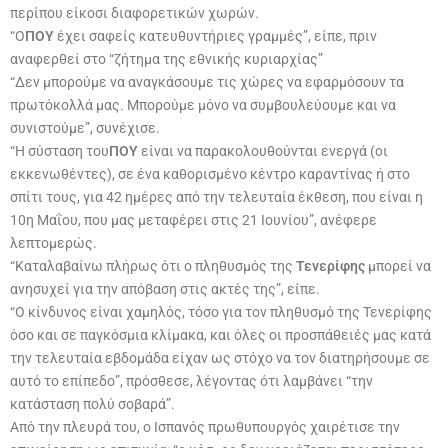
περίπου είκοσι διαφορετικών χωρών.
“Ο
ΠΟΥ
έχει σαφείς κατευθυντήριες γραμμές”, είπε, πριν
αναφερθεί στο “ζήτημα της εθνικής κυριαρχίας”
“Δεν μπορούμε να αναγκάσουμε τις χώρες να εφαρμόσουν τα
πρωτόκολλά μας. Μπορούμε μόνο να συμβουλεύουμε και να
συνιστούμε”, συνέχισε.
“Η σύσταση του
ΠΟΥ
είναι να παρακολουθούνται ενεργά (οι
εκκενωθέντες), σε ένα καθορισμένο κέντρο καραντίνας ή στο
σπίτι τους, για 42 ημέρες από την τελευταία έκθεση, που είναι η
10η Μαΐου, που μας μεταφέρει στις 21 Ιουνίου”, ανέφερε
λεπτομερώς.
“Καταλαβαίνω πλήρως ότι ο πληθυσμός της
Τενερίφης
μπορεί να
ανησυχεί για την απόβαση στις ακτές της”, είπε.
“Ο κίνδυνος είναι χαμηλός, τόσο για τον πληθυσμό της Τενερίφης
όσο και σε παγκόσμια κλίμακα, και όλες οι προσπάθειές μας κατά
την τελευταία εβδομάδα είχαν ως στόχο να τον διατηρήσουμε σε
αυτό το επίπεδο”, πρόσθεσε, λέγοντας ότι λαμβάνει “την
κατάσταση πολύ σοβαρά”.
Από την πλευρά του, ο Ισπανός πρωθυπουργός χαιρέτισε την