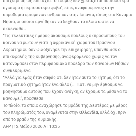
επιχείρηση ως επιτυχία: “ο κόσμος δεν χρειάζεται περισσότερο
εγωισμό ή περισσότερο φόβο”, είπε, αναφερόμενος στην
απροθυμία ορισμένων ανθρώπων στην Ισπανία, ιδίως στα Κανάρια
Νησιά, οι οποίοι αρνήθηκαν να δεχθούν το πλοίο ώστε να
εκκενωθεί.
“Τις τελευταίες ημέρες ακούσαμε πολλούς εκπροσώπους του
κοινού να ρωτούν γιατί η αφρικανική χώρα του Πράσινου
Ακρωτηρίου δεν φιλοξένησε την επιχείρηση”, υπενθύμισε ο
επικεφαλής της κυβέρνησης, αναφερόμενος χωρίς να τον
κατονομάσει στον περιφερειακό πρόεδρο των Καναρίων Νήσων
συγκεκριμένα
“Αλλά για εμάς ήταν σαφές ότι δεν ήταν αυτό το ζήτημα, ότι το
πραγματικό ζήτημα ήταν ένα άλλο (…. Γιατί να μην έρθουμε να
βοηθήσουμε αυτούς που έχουν ανάγκη, αν έχουμε τα μέσα να το
κάνουμε;”, πρόσθεσε.
Το πλοίο, το οποίο αναχώρησε το βράδυ της Δευτέρας με μέρος
του πληρώματός του, αναμένεται στην
Ολλανδία
, αλλά όχι πριν
από το βράδυ της Κυριακής.
AFP
|
12 Μαΐου 2026 AT 10:35