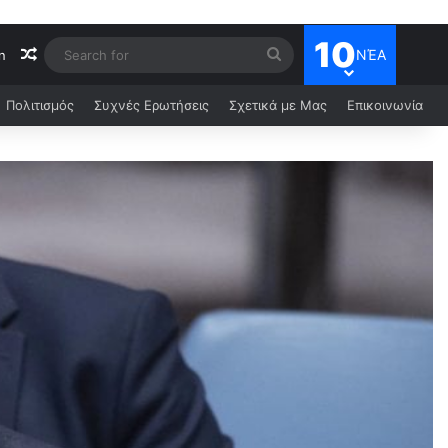
10
ΝΈΑ
n
Πολιτισμός
Συχνές Ερωτήσεις
Σχετικά με Μας
Επικοινωνία