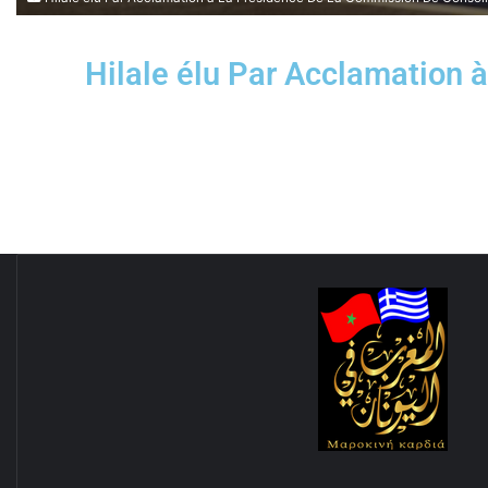
Hilale élu Par Acclamation 