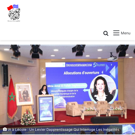
Menu
IA à Lécole : Un Levier Dapprentissage Qui Interroge Les Inégalités