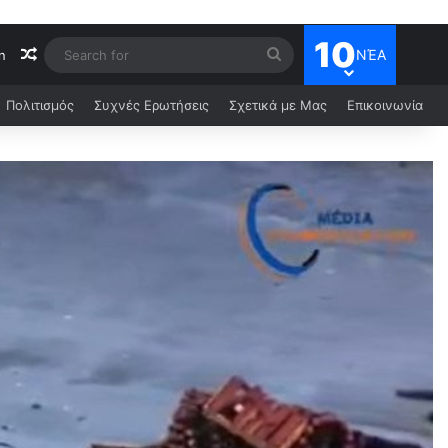
10
ΝΈΑ
n
Πολιτισμός
Συχνές Ερωτήσεις
Σχετικά με Μας
Επικοινωνία