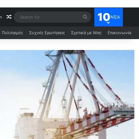
10
ΝΈΑ
n
Πολιτισμός
Συχνές Ερωτήσεις
Σχετικά με Μας
Επικοινωνία