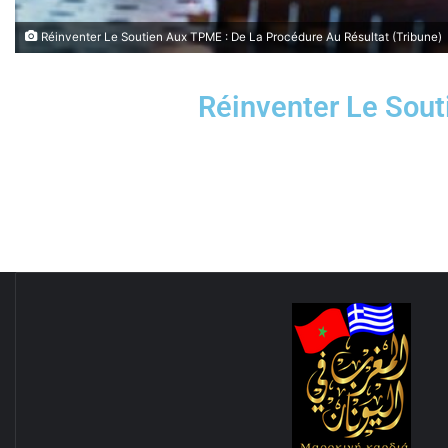
Réinventer Le Soutien Aux TPME : De La Procédure Au Résultat (Tribune)
Réinventer Le Sout