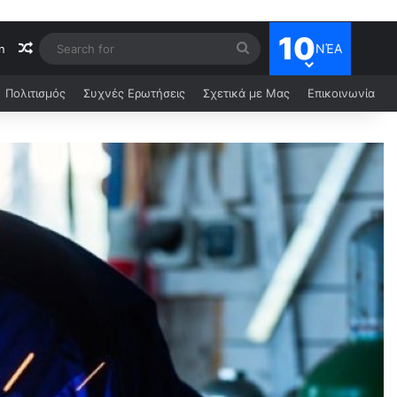
10
ΝΈΑ
n
Πολιτισμός
Συχνές Ερωτήσεις
Σχετικά με Μας
Επικοινωνία