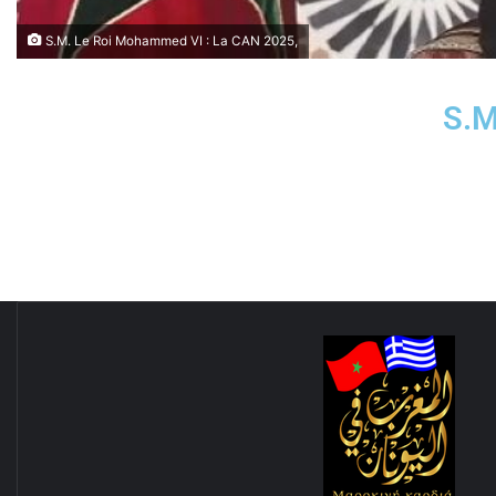
S.M. Le Roi Mohammed VI : La CAN 2025,
S.M