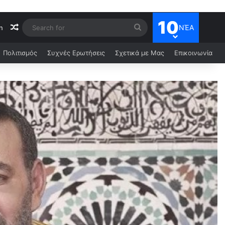
10
ΝΈΑ
n
Πολιτισμός
Συχνές Ερωτήσεις
Σχετικά με Μας
Επικοινωνία