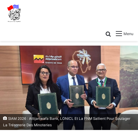
Menu
SIAM 2026 : Attijariwafa Bank, LONICL Et La FNM Sallient Pour Soulager
La Trésorerie Des Minoteries