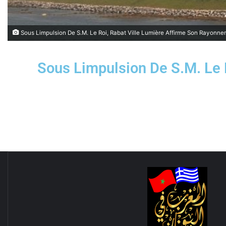
Sous Limpulsion De S.M. Le Roi, Rabat Ville Lumière Affirme Son Rayonn
Sous Limpulsion De S.M. Le 