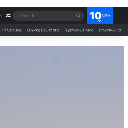
10
ΝΈΑ
n
Πολιτισμός
Συχνές Ερωτήσεις
Σχετικά με Μας
Επικοινωνία