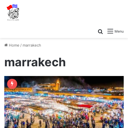
Search for
Menu
Home
/
marrakech
marrakech