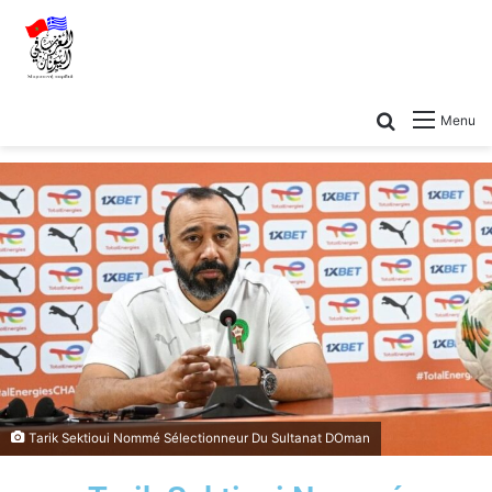
Menu
Tarik Sektioui Nommé Sélectionneur Du Sultanat DOman