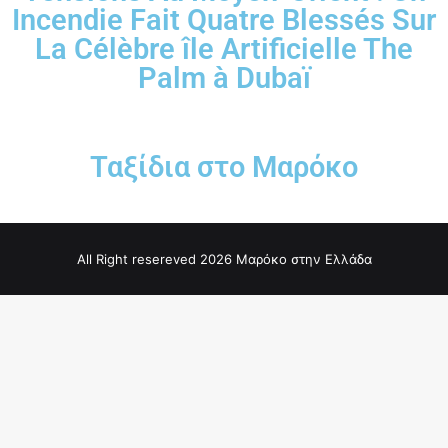
Incendie Fait Quatre Blessés Sur
La Célèbre île Artificielle The
Palm à Dubaï
Ταξίδια στο Μαρόκο
All Right resereved 2026 Μαρόκο στην Ελλάδα