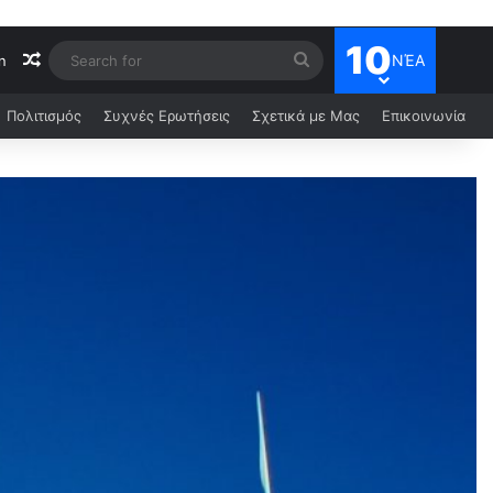
10
ΝΈΑ
n
Πολιτισμός
Συχνές Ερωτήσεις
Σχετικά με Μας
Επικοινωνία