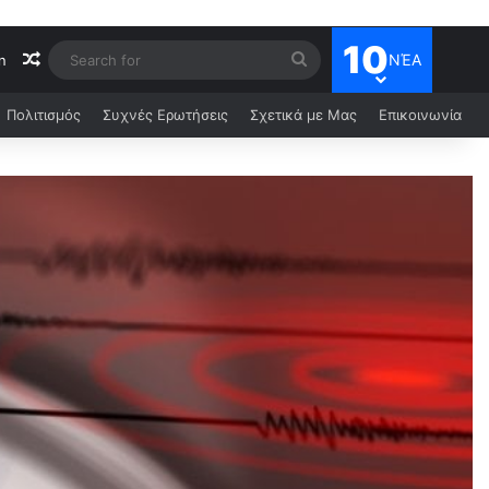
10
ΝΈΑ
n
Πολιτισμός
Συχνές Ερωτήσεις
Σχετικά με Μας
Επικοινωνία